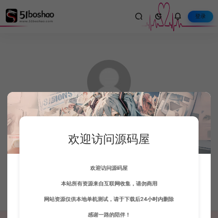
登录
左可玟
欢迎访问源码屋
这家伙很懒，只想把你留下。
欢迎访问源码屋
本站所有资源来自互联网收集，请勿商用
文章 0
人气 2,094
收藏 6
评论 1
网站资源仅供本地单机测试，请于下载后24小时内删除
感谢一路的陪伴！