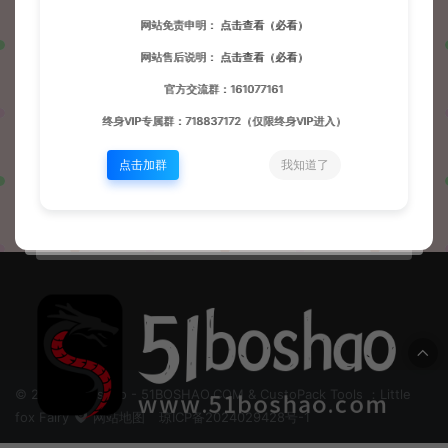
网站免责申明：
点击查看（必看）
发布
问题
帖子
收藏
网站售后说明：
点击查看（必看）
官方交流群：161077161
终身VIP专属群：718837172（仅限终身VIP进入）
这家伙很懒，暂无动态！
点击加群
我知道了
© 2024 51boshao - 51BOSHAO.COM & CustoPack Tools ：Little
fox Fairy
网站地图
琼ICP备2024029428号-1