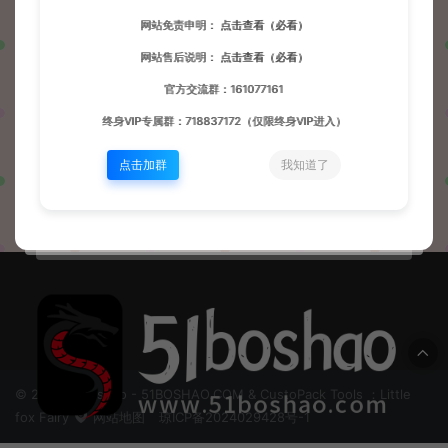
网站免责申明：
点击查看（必看）
发布
问题
帖子
收藏
网站售后说明：
点击查看（必看）
官方交流群：161077161
终身VIP专属群：718837172（仅限终身VIP进入）
这家伙很懒，暂无动态！
点击加群
我知道了
© 2024 51boshao - 51BOSHAO.COM & CustoPack Tools ：Little
fox Fairy
网站地图
琼ICP备2024029428号-1