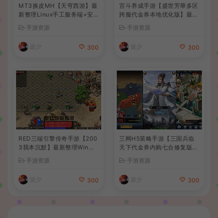
MT3换皮MH【天穹西游】最
宫斗养成手游【盛世芳華多区
新整理Linux手工服务端+安
跨服代金券本地优化版】最新
卓苹果双端+GM后台+详细搭
整理单机一键即玩端+Linux
手游资源
手游资源
建教程+全套源码+视频教程
手工服务端+CDK授权后台
+安卓+详细搭建教程
波少
波少
300
300
RED三端引擎传奇手游【200
三网H5策略手游【三国兵临
3我本沉默】最新整理Win系
天下代金券内购七合修复版】
服务端+安卓苹果PC三端+详
最新整理单机一键即玩镜像端
手游资源
手游资源
细搭建教程
+Linux手工服务端+管理后台
+GM授权后台+简易安卓客户
波少
波少
300
300
端+详细搭建教程+视频教程