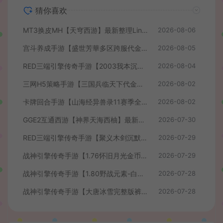
猜你喜欢
MT3换皮MH【天穹西游】最新整理Linux手工服务端+安卓苹果双端+GM后台+详细搭建教程+全套源码+视频教程
2026-08-06
宫斗养成手游【盛世芳華多区跨服代金券本地优化版】最新整理单机一键即玩端+Linux手工服务端+CDK授权后台+安卓+详细搭建教程
2026-08-05
RED三端引擎传奇手游【2003我本沉默】最新整理Win系服务端+安卓苹果PC三端+详细搭建教程
2026-08-04
三网H5策略手游【三国兵临天下代金券内购七合修复版】最新整理单机一键即玩镜像端+Linux手工服务端+管理后台+GM授权后台+简易安卓客户端+详细搭建教程+视频教程
2026-08-02
卡牌回合手游【山海经异兽录11赛季全人物代金券内购版】最新整理WIN系服务端+授权GM后台+管理后台+热更修改工具+安卓+详细搭建教程
2026-08-02
GGE2互通西游【神界天海西柚】最新整理Win系服务端+安卓苹果PC三端+内置GM工具+全套源码+详细搭建教程+视频教程
2026-07-30
RED三端引擎传奇手游【聚义木剑沉默高仿嘟嘟沉默】最新整理Win系服务端+安卓苹果PC三端+详细搭建教程
2026-07-29
战神引擎传奇手游【1.76怀旧月光金币版】最新整理Win系复古服务端+安卓苹果双端+GM授权物品后台+详细搭建教程
2026-07-29
战神引擎传奇手游【1.80野战元素-白猪7.2免授权】最新整理Win系特色服务端+安卓+GM授权物品后台+详细搭建教程
2026-07-28
战神引擎传奇手游【大唐冰雪完整版裤衩7.0免授权】最新整理Win系特色服务端+GM授权后台+安卓苹果双端+详细搭建教程
2026-07-28