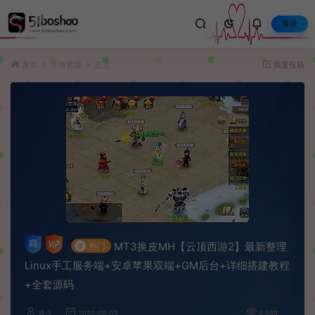
登录
首页
手游资源
正文
我要投稿
MT3换皮MH【云顶西游2】最新整理
#
热门
Linux手工服务端+安卓苹果双端+GM后台+详细搭建教程
+全套源码
波少
2022-09-03
4,588