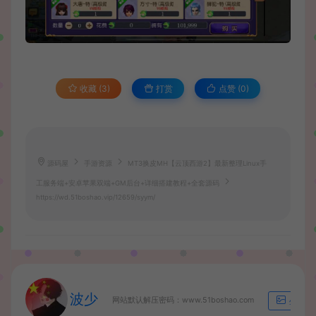
收藏 (3)
打赏
点赞 (
0
)
源码屋
手游资源
MT3换皮MH【云顶西游2】最新整理Linux手
工服务端+安卓苹果双端+GM后台+详细搭建教程+全套源码
https://wd.51boshao.vip/12659/syym/
波少
网站默认解压密码：www.51boshao.com
生成海