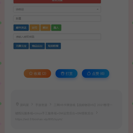
收藏 (2)
打赏
点赞 (
6
)
源码屋
手游资源
三网H5卡牌游戏【战姬物语H5】2021整理一
键既玩服务端+Linux手工服务端+GM运营后台+GM授权后台
https://wd.51boshao.vip/895/syym/