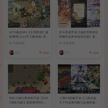
MT3换皮MH【天穹西游】最
宫斗养成手游【盛世芳華多区
新整理Linux手工服务端+安
跨服代金券本地优化版】最新
卓苹果双端+GM后台+详细搭
整理单机一键即玩端+Linux
手游资源
手游资源
建教程+全套源码+视频教程
手工服务端+CDK授权后台
+安卓+详细搭建教程
波少
波少
300
300
RED三端引擎传奇手游【200
三网H5策略手游【三国兵临
3我本沉默】最新整理Win系
天下代金券内购七合修复版】
服务端+安卓苹果PC三端+详
最新整理单机一键即玩镜像端