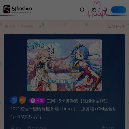
登录
首页
手游资源
正文
我要投稿
三网H5卡牌游戏【战姬物语H5】
#
推荐
2021整理一键既玩服务端+Linux手工服务端+GM运营后
台+GM授权后台
波少
2021-09-04
3,833