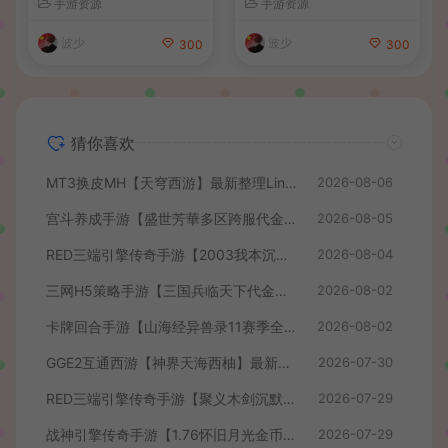
手游资源
手游资源
细搭建教程
+Linux手工服务端+管理后台
+GM授权后台+简易安卓客户
波少
波少
300
300
端+详细搭建教程+视频教程
猜你喜欢
MT3换皮MH【天穹西游】最新整理Linux手工服务端+安卓苹果双端+GM后台+详细搭建教程+全套源码+视频教程
2026-08-06
宫斗养成手游【盛世芳華多区跨服代金券本地优化版】最新整理单机一键即玩端+Linux手工服务端+CDK授权后台+安卓+详细搭建教程
2026-08-05
RED三端引擎传奇手游【2003我本沉默】最新整理Win系服务端+安卓苹果PC三端+详细搭建教程
2026-08-04
三网H5策略手游【三国兵临天下代金券内购七合修复版】最新整理单机一键即玩镜像端+Linux手工服务端+管理后台+GM授权后台+简易安卓客户端+详细搭建教程+视频教程
2026-08-02
卡牌回合手游【山海经异兽录11赛季全人物代金券内购版】最新整理WIN系服务端+授权GM后台+管理后台+热更修改工具+安卓+详细搭建教程
2026-08-02
GGE2互通西游【神界天海西柚】最新整理Win系服务端+安卓苹果PC三端+内置GM工具+全套源码+详细搭建教程+视频教程
2026-07-30
RED三端引擎传奇手游【聚义木剑沉默高仿嘟嘟沉默】最新整理Win系服务端+安卓苹果PC三端+详细搭建教程
2026-07-29
战神引擎传奇手游【1.76怀旧月光金币版】最新整理Win系复古服务端+安卓苹果双端+GM授权物品后台+详细搭建教程
2026-07-29