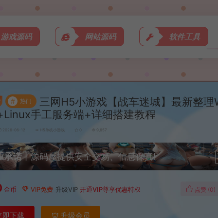
游戏源码
网站源码
软件工具
三网H5小游戏【战车迷城】最新整理W
#
热门
+Linux手工服务端+详细搭建教程
2026-06-12
H5单机小游戏
0
9,657
重承诺
丨源码屋提供安全交易、信息保真!
0
金币
VIP免费
升级VIP
开通VIP尊享优惠特权
点赞 (
0
)
立即下载
升级会员