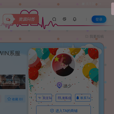
关于我们
资源问答
登录
我要投稿
IN系服
升级会员
波少
联系Ta
关注Ta
发私信
收藏 (0)
进入TA的商铺