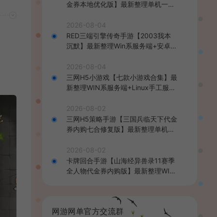
金券本地优化版】最新整理单机一键
即玩端+Linux手工服务端+CDK授权
后台+安卓+详细搭建教程
2026-08-04
RED三端引擎传奇手游【2003我本
沉默】最新整理Win系服务端+安卓苹
果PC三端+详细搭建教程
2026-08-04
三网H5小游戏【七款小游戏合集】最
新整理WIN系服务端+Linux手工服务
端+详细搭建教程
2026-08-02
三网H5策略手游【三国兵临天下代金
券内购七合修复版】最新整理单机一
键即玩镜像端+Linux手工服务端+管
理后台+GM授权后台+简易安卓客户
2026-08-02
端+详细搭建教程+视频教程
卡牌回合手游【山海经异兽录11赛季
全人物代金券内购版】最新整理WIN
系服务端+授权GM后台+管理后台
+热更修改工具+安卓+详细搭建教程
网游网单官方交流群