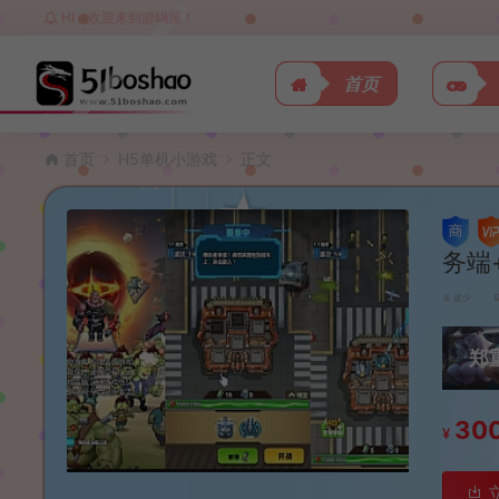
HI，欢迎来到源码屋！
首页
首页
H5单机小游戏
正文
务端
波少
郑
30
¥