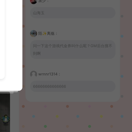
波少：
山海玉
陌✨离殇：
问一下这个游戏代金券叫什么呢？GM后台搜不
到啊
wrnnr1314：
66666666666666
習慣性♠思念：
有没BUG