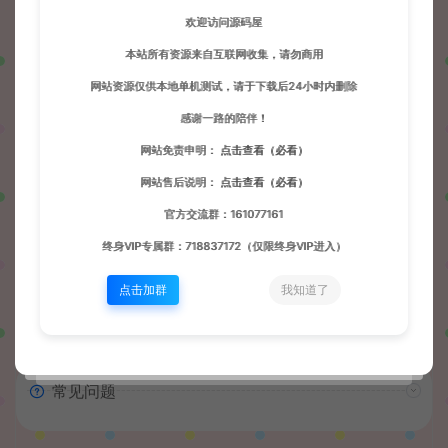
系服务端+Linux手工服务端+详细搭建教程
欢迎访问源码屋
https://wd.51boshao.vip/63622/h5djxyx/
本站所有资源来自互联网收集，请勿商用
网站资源仅供本地单机测试，请于下载后24小时内删除
感谢一路的陪伴！
网站免责申明：
点击查看（必看）
波少
网站默认解压密码：www.51boshao.com
生成海
网站售后说明：
点击查看（必看）
官方交流群：161077161
终身VIP专属群：718837172（仅限终身VIP进入）
上一篇：
下一篇：
点击加群
我知道了
三网H5小游戏【守墓人】最新整理WIN系服务端+Linux手工服务端+详细搭建教程
三网H5小游戏【保护我方植物】最新整理WIN系服务端+Linux手工服务端+详细搭建教程
常见问题