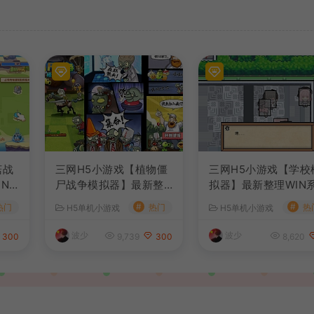
菇战
三网H5小游戏【植物僵
三网H5小游戏【学校
N
尸战争模拟器】最新整
拟器】最新整理WIN
工服
理WIN系服务端+Linux
服务端+Linux手工服
#
#
热门
热门
热
H5单机小游戏
H5单机小游戏
手工服务端+详细搭建教
端+详细搭建教程
程
波少
波少
300
9,739
300
8,620