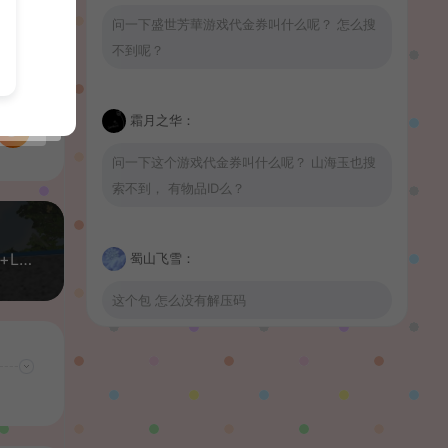
问一下盛世芳華游戏代金券叫什么呢？ 怎么搜
不到呢？
霜月之华：
问一下这个游戏代金券叫什么呢？ 山海玉也搜
索不到， 有物品ID么？
三网H5小游戏【穿越奇迹】最新整理WIN系服务端+Linux手工服务端+详细搭建教程
蜀山飞雪：
这个包 怎么没有解压码
波少：
山海玉