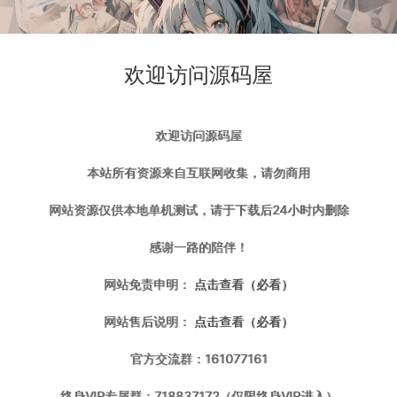
欢迎访问源码屋
欢迎访问源码屋
本站所有资源来自互联网收集，请勿商用
网站资源仅供本地单机测试，请于下载后24小时内删除
感谢一路的陪伴！
网站免责申明：
点击查看（必看）
打赏
点赞 (
0
)
网站售后说明：
点击查看（必看）
官方交流群：161077161
系服务端+Linux手工服务端+详细搭建教程
https://wd.51boshao.vip/62801/h5djxyx/
终身VIP专属群：718837172（仅限终身VIP进入）