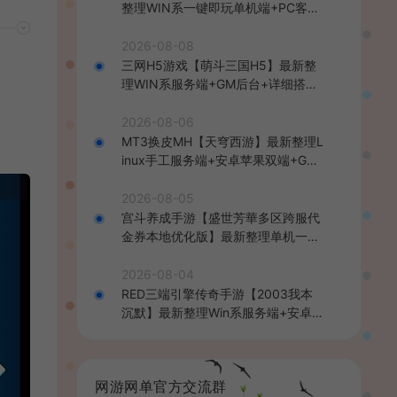
整理WIN系一键即玩单机端+PC客户
端+详细搭建教程
2026-08-08
三网H5游戏【萌斗三国H5】最新整
理WIN系服务端+GM后台+详细搭建
教程
2026-08-06
MT3换皮MH【天穹西游】最新整理L
inux手工服务端+安卓苹果双端+GM
后台+详细搭建教程+全套源码+视频
教程
2026-08-05
宫斗养成手游【盛世芳華多区跨服代
金券本地优化版】最新整理单机一键
即玩端+Linux手工服务端+CDK授权
后台+安卓+详细搭建教程
2026-08-04
RED三端引擎传奇手游【2003我本
沉默】最新整理Win系服务端+安卓苹
果PC三端+详细搭建教程
网游网单官方交流群