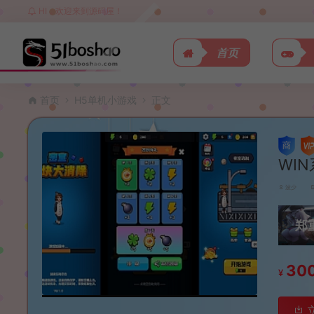
HI，欢迎来到源码屋！
首页
首页
H5单机小游戏
正文
WI
波少
郑
30
¥