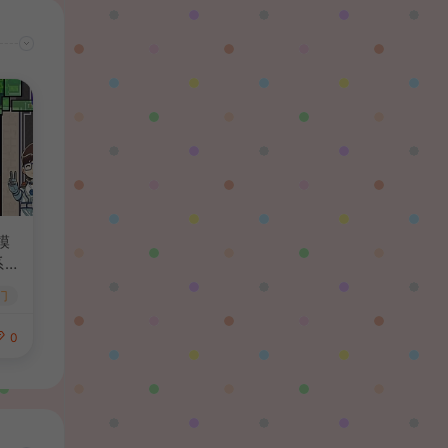
陌✨离殇：
问一下这个游戏代金券叫什么呢？GM后台搜不
到啊
模
系
务
门
0