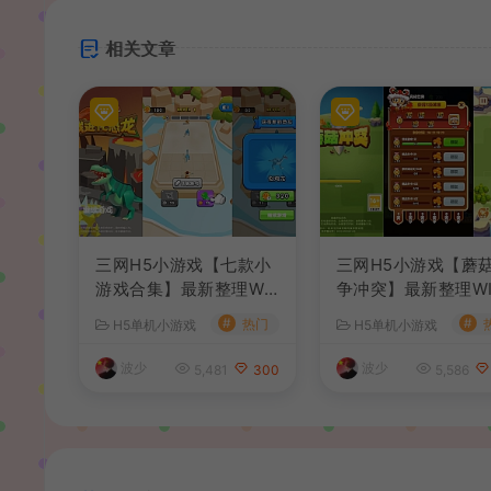
相关文章
三网H5小游戏【七款小
三网H5小游戏【蘑
游戏合集】最新整理WI
争冲突】最新整理WI
N系服务端+Linux手工
系服务端+Linux手
#
#
热门
H5单机小游戏
H5单机小游戏
服务端+详细搭建教程
务端+详细搭建教程
波少
波少
5,481
300
5,586