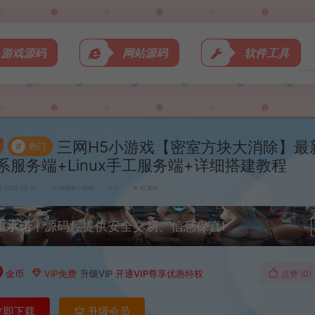
游戏源码
网站源码
软件工具
三网H5小游戏【密室方块大消除】最
#
热门
N系服务端+Linux手工服务端+详细搭建教程
2026-05-10
H5单机小游戏
0
10,309
重承诺
丨源码屋提供安全交易、信息保真!
0
金币
VIP免费
升级VIP
开通VIP尊享优惠特权
点赞 (
0
)
立即下载
升级会员