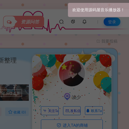
关于我们
资源问答
登录
我要投稿
新整理
升级会员
波少
联系Ta
关注Ta
发私信
收藏 (0)
进入TA的商铺