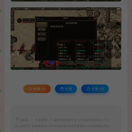
收藏 (0)
打赏
点赞 (
0
)
源码屋
手游资源
战神引擎传奇手游【1.80战天传奇新UI二大
陆-白猪3.1】最新整理Win系特色服务端+安卓苹果双端+GM授权物品后台