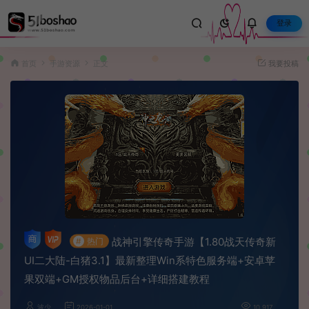
登录
首页
手游资源
正文
我要投稿
战神引擎传奇手游【1.80战天传奇新
#
热门
UI二大陆-白猪3.1】最新整理Win系特色服务端+安卓苹
果双端+GM授权物品后台+详细搭建教程
波少
2026-01-01
10,917