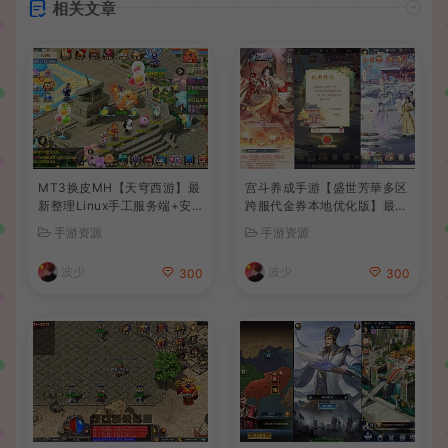
相关文章
MT3换皮MH【天穹西游】最
宫斗养成手游【盛世芳華多区
新整理Linux手工服务端+安
跨服代金券本地优化版】最新
卓苹果双端+GM后台+详细搭
整理单机一键即玩端+Linux
手游资源
手游资源
建教程+全套源码+视频教程
手工服务端+CDK授权后台
+安卓+详细搭建教程
波少
波少
300
300