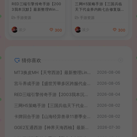
RED三端引擎传奇手游【200
三网H5策略手游【三国兵临
3我本沉默】最新整理Win系
天下代金券内购七合修复版】
服务端+安卓苹果PC三端+详
最新整理单机一键即玩镜像端
手游资源
手游资源
细搭建教程
+Linux手工服务端+管理后台
+GM授权后台+简易安卓客户
波少
波少
300
300
端+详细搭建教程+视频教程
猜你喜欢
MT3换皮MH【天穹西游】最新整理Linux手工服务端+安卓苹果双端+GM后台+详细搭建教程+全套源码+视频教程
2026-08-06
宫斗养成手游【盛世芳華多区跨服代金券本地优化版】最新整理单机一键即玩端+Linux手工服务端+CDK授权后台+安卓+详细搭建教程
2026-08-05
RED三端引擎传奇手游【2003我本沉默】最新整理Win系服务端+安卓苹果PC三端+详细搭建教程
2026-08-04
三网H5策略手游【三国兵临天下代金券内购七合修复版】最新整理单机一键即玩镜像端+Linux手工服务端+管理后台+GM授权后台+简易安卓客户端+详细搭建教程+视频教程
2026-08-02
卡牌回合手游【山海经异兽录11赛季全人物代金券内购版】最新整理WIN系服务端+授权GM后台+管理后台+热更修改工具+安卓+详细搭建教程
2026-08-02
GGE2互通西游【神界天海西柚】最新整理Win系服务端+安卓苹果PC三端+内置GM工具+全套源码+详细搭建教程+视频教程
2026-07-30