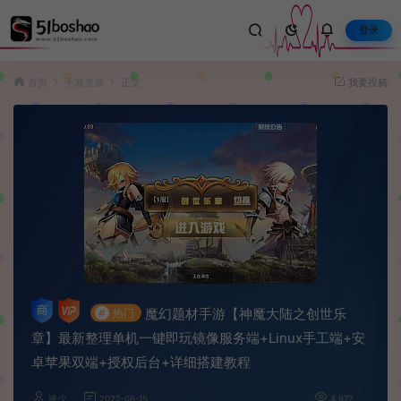
登录
首页
手游资源
正文
我要投稿
魔幻题材手游【神魔大陆之创世乐
#
热门
章】最新整理单机一键即玩镜像服务端+Linux手工端+安
卓苹果双端+授权后台+详细搭建教程
波少
2022-06-15
4,972