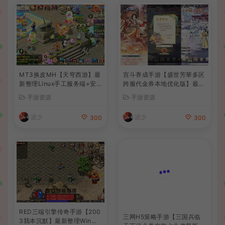
MT3换皮MH【天穹西游】最
宫斗养成手游【盛世芳華多区
新整理Linux手工服务端+安
跨服代金券本地优化版】最新
卓苹果双端+GM后台+详细搭
整理单机一键即玩端+Linux
手游资源
手游资源
建教程+全套源码+视频教程
手工服务端+CDK授权后台
+安卓+详细搭建教程
波少
波少
300
300
RED三端引擎传奇手游【200
三网H5策略手游【三国兵临
3我本沉默】最新整理Win系
天下代金券内购七合修复版】