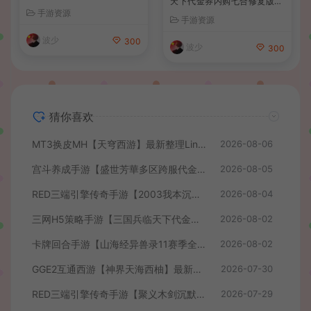
服务端+安卓苹果PC三端+详
最新整理单机一键即玩镜像端
手游资源
手游资源
细搭建教程
+Linux手工服务端+管理后台
+GM授权后台+简易安卓客户
波少
波少
300
300
端+详细搭建教程+视频教程
猜你喜欢
MT3换皮MH【天穹西游】最新整理Linux手工服务端+安卓苹果双端+GM后台+详细搭建教程+全套源码+视频教程
2026-08-06
宫斗养成手游【盛世芳華多区跨服代金券本地优化版】最新整理单机一键即玩端+Linux手工服务端+CDK授权后台+安卓+详细搭建教程
2026-08-05
RED三端引擎传奇手游【2003我本沉默】最新整理Win系服务端+安卓苹果PC三端+详细搭建教程
2026-08-04
三网H5策略手游【三国兵临天下代金券内购七合修复版】最新整理单机一键即玩镜像端+Linux手工服务端+管理后台+GM授权后台+简易安卓客户端+详细搭建教程+视频教程
2026-08-02
卡牌回合手游【山海经异兽录11赛季全人物代金券内购版】最新整理WIN系服务端+授权GM后台+管理后台+热更修改工具+安卓+详细搭建教程
2026-08-02
GGE2互通西游【神界天海西柚】最新整理Win系服务端+安卓苹果PC三端+内置GM工具+全套源码+详细搭建教程+视频教程
2026-07-30
RED三端引擎传奇手游【聚义木剑沉默高仿嘟嘟沉默】最新整理Win系服务端+安卓苹果PC三端+详细搭建教程
2026-07-29