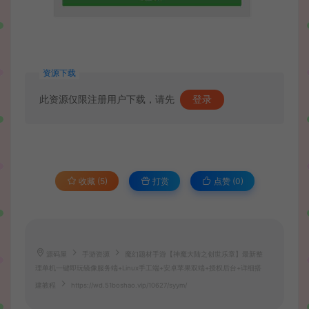
资源下载
此资源仅限注册用户下载，请先
登录
收藏 (5)
打赏
点赞 (
0
)
源码屋
手游资源
魔幻题材手游【神魔大陆之创世乐章】最新整
理单机一键即玩镜像服务端+Linux手工端+安卓苹果双端+授权后台+详细搭
建教程
https://wd.51boshao.vip/10627/syym/