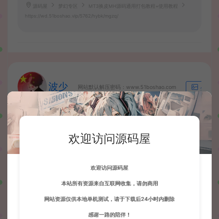
源码屋
梦幻专区
MT3换皮MH源码通用打包教程+使用教程
https://wd.51boshao.vip/5762/hybk/mgzq/
波少
网站默认解压密码：www.51boshao.com
生成海
欢迎访问源码屋
上一篇：
下一篇：
梦幻西游MT3换皮MH怎么删档。MT3换皮MH删档教程
MT3换皮MH西游网站文件修复教程
欢迎访问源码屋
本站所有资源来自互联网收集，请勿商用
常见问题
网站资源仅供本地单机测试，请于下载后24小时内删除
感谢一路的陪伴！