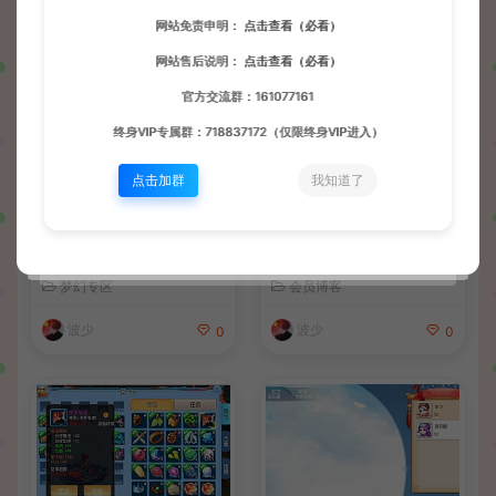
网站免责申明：
点击查看（必看）
相关文章
网站售后说明：
点击查看（必看）
官方交流群：161077161
终身VIP专属群：718837172（仅限终身VIP进入）
点击加群
我知道了
MT3换皮MH西游进阶系列教
MT3换皮MH西游关闭GM模
程（九）最新后台修改教程
式教程
+数据库密码修改+配置源码P
梦幻专区
会员博客
C模拟器+客户端后台跳转修
改+同步物品ID+后台支付跳
波少
波少
0
0
转修改+后台商场物品添加与
修改