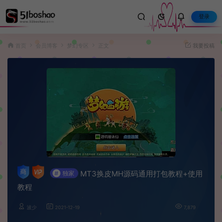
登录
首页
会员博客
梦幻专区
正文
我要投稿
MT3换皮MH源码通用打包教程+使用
#
独家
教程
波少
2021-12-19
7,879