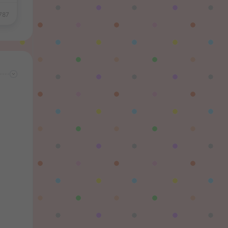
習慣性♠思念：
787
有没BUG