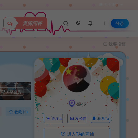
关于我们
资源问答
登录
我要投稿
升级会员
波少
收藏 (3)
联系Ta
关注Ta
发私信
进入TA的商铺