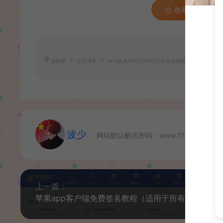
收藏 (3)
源码屋
会员博客
MT3换皮MH西游网站文件修复教程
https://wd.
波少
网站默认解压密码：www.51boshao.co
上一篇：
苹果ap