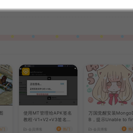
图
使用MT管理给APK签名
万国觉醒安装Mongo
教程-V1+V2+V3签名教
B，提示Unable to fi
程
image ‘mongo:3.6’
#
#
热门
热门
热
会员博客
会员博客
ocker拉取镜像失败