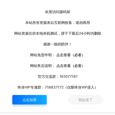
打赏
点赞 (
0
)
欢迎访问源码屋
本站所有资源来自互联网收集，请勿商用
51boshao.vip/6839/hybk/
网站资源仅供本地单机测试，请于下载后24小时内删除
感谢一路的陪伴！
网站免责申明：
点击查看（必看）
网站售后说明：
点击查看（必看）
m
生成海报
复制本文链接
官方交流群：161077161
终身VIP专属群：718837172（仅限终身VIP进入）
下一篇：
点击加群
我知道了
p客户端免费签名教程（适用于所有iOS的客户端）