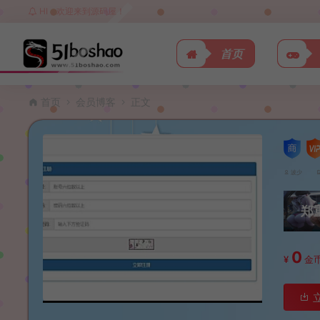
HI，欢迎来到源码屋！
首页
首页
会员博客
正文
波少
郑
0
¥
金