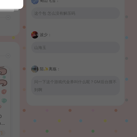
蜀山飞雪：
这个包 怎么没有解压码
波少：
山海玉
陌✨离殇：
问一下这个游戏代金券叫什么呢？GM后台搜不
到啊
wrnnr1314：
D
nd
66666666666666
、d
门
解决