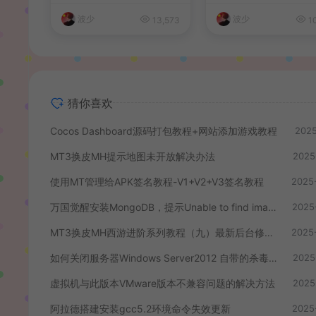
波少
波少
13,573
10
猜你喜欢
Cocos Dashboard源码打包教程+网站添加游戏教程
2025
MT3换皮MH提示地图未开放解决办法
2025
使用MT管理给APK签名教程-V1+V2+V3签名教程
2025
万国觉醒安装MongoDB，提示Unable to find image ‘mongo:3.6’、docker拉取镜像失败解决办法
2025
MT3换皮MH西游进阶系列教程（九）最新后台修改教程+数据库密码修改+配置源码PC模拟器+客户端后台跳转修改+同步物品ID+后台支付跳转修改+后台商场物品添加与修改
2025
如何关闭服务器Windows Server2012 自带的杀毒程序
2025
虚拟机与此版本VMware版本不兼容问题的解决方法
2025
阿拉德搭建安装gcc5.2环境命令失效更新
2025