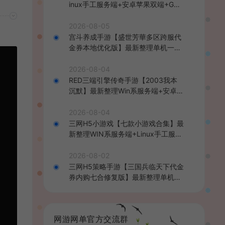
inux手工服务端+安卓苹果双端+GM
后台+详细搭建教程+全套源码+视频
教程
2026-08-05
宫斗养成手游【盛世芳華多区跨服代
金券本地优化版】最新整理单机一键
即玩端+Linux手工服务端+CDK授权
后台+安卓+详细搭建教程
2026-08-04
RED三端引擎传奇手游【2003我本
沉默】最新整理Win系服务端+安卓苹
果PC三端+详细搭建教程
2026-08-04
三网H5小游戏【七款小游戏合集】最
新整理WIN系服务端+Linux手工服务
端+详细搭建教程
2026-08-02
三网H5策略手游【三国兵临天下代金
券内购七合修复版】最新整理单机一
键即玩镜像端+Linux手工服务端+管
理后台+GM授权后台+简易安卓客户
端+详细搭建教程+视频教程
网游网单官方交流群