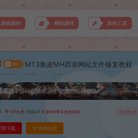
游戏源码
网站源码
软件工具
MT3换皮MH西游网站文件修复教程
#
热门
2022-02-06
会员博客
3
4,325
重承诺
丨源码屋提供安全交易、信息保真!
币
VIP免费
升级VIP
开通VIP尊享优惠特权
点赞 (
0
)
立即下载
升级会员