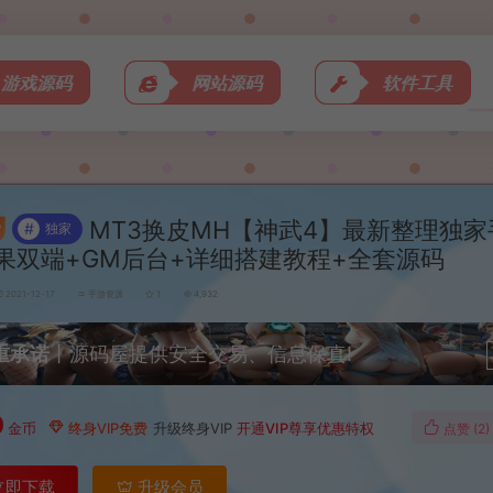
游戏源码
网站源码
软件工具
MT3换皮MH【神武4】最新整理独家
#
独家
果双端+GM后台+详细搭建教程+全套源码
2021-12-17
手游资源
1
4,932
重承诺
丨源码屋提供安全交易、信息保真!
0
金币
终身VIP免费
升级终身VIP
开通VIP尊享优惠特权
点赞 (
2
)
立即下载
升级会员