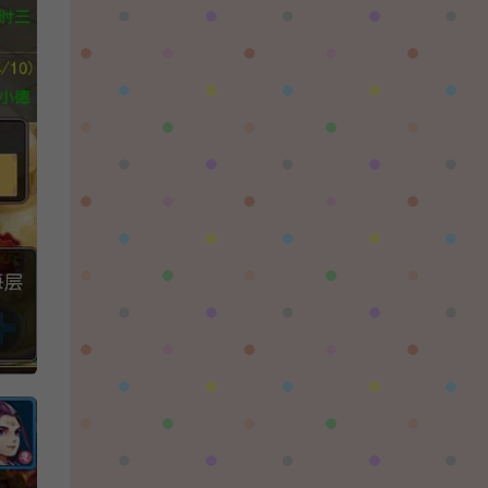
習慣性♠思念：
有没BUG