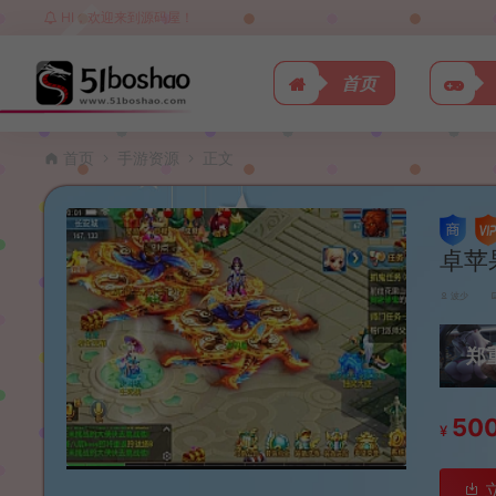
HI，欢迎来到源码屋！
首页
首页
手游资源
正文
卓苹
波少
郑
50
¥