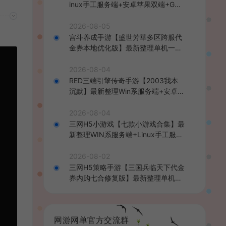
inux手工服务端+安卓苹果双端+GM
后台+详细搭建教程+全套源码+视频
教程
2026-08-05
宫斗养成手游【盛世芳華多区跨服代
金券本地优化版】最新整理单机一键
即玩端+Linux手工服务端+CDK授权
后台+安卓+详细搭建教程
2026-08-04
RED三端引擎传奇手游【2003我本
沉默】最新整理Win系服务端+安卓苹
果PC三端+详细搭建教程
2026-08-04
三网H5小游戏【七款小游戏合集】最
新整理WIN系服务端+Linux手工服务
端+详细搭建教程
2026-08-02
三网H5策略手游【三国兵临天下代金
券内购七合修复版】最新整理单机一
键即玩镜像端+Linux手工服务端+管
理后台+GM授权后台+简易安卓客户
端+详细搭建教程+视频教程
网游网单官方交流群