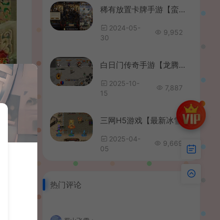
稀有放置卡牌手游【蛮将三国】最新整理Linux手工服务端+安卓苹果双端+GM配套物品后台+详细搭建教程
2024-05-
9,952
30
白日门传奇手游【龙腾霸业多区跨服完整版】最新整理Win系服务端+管理后台+GM授权后台+安卓+详细搭建教程
2025-10-
7,887
15
三网H5游戏【最新冰雪传奇H5西游降魔端单职业】最新整理单机一键即玩镜像端+Linux手工服务端+简易APK+GM后台+详细搭建教程
2025-04-
9,669
05
热门评论