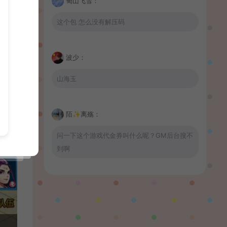
蜀山飞雪：
这个包 怎么没有解压码
波少：
山海玉
陌✨离殇：
问一下这个游戏代金券叫什么呢？GM后台搜不
到啊
wrnnr1314：
66666666666666