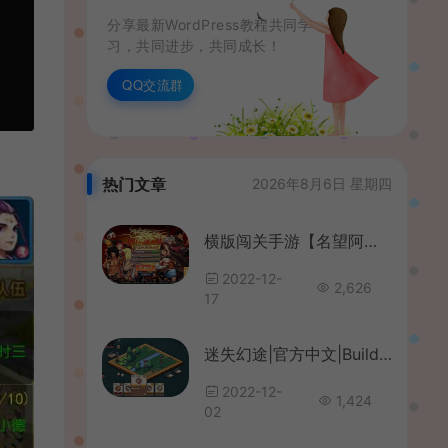
分享最新WordPress教程共同学
习，共同进步，共同成长！
QQ交流群
热门文章
2026年8月6日 星期四
横版闯关手游【名望阿拉德70版本解锁版】最新整理Linux手工服务端+安卓苹果双端+运营后台+GM授权后台+详细搭建教程
2022-12-
2,626
17
迷失幻途|官方中文|Build.10046141-0.6.3-新敌人-遭遇事件-天气-战斗场景|解压即撸|
2022-12-
1,424
02