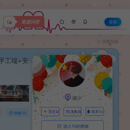
关于我们
资源问答
登录
我要投稿
手工端+安
升级会员
波少
联系Ta
关注Ta
发私信
收藏 (1)
进入TA的商铺