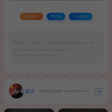
收藏 (0)
打赏
点赞 (
0
)
源码屋
手游资源
传世手游【魔城传世】最新整理Linux手工服
务端+安卓苹果双端+GM授权后台+详细搭建教程
https://wd.51boshao.vip/43019/syym/
波少
网站默认解压密码：www.51boshao.com
生成海