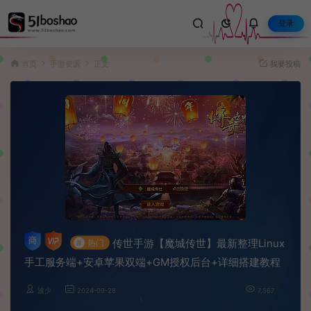
登录
首页
手游资源
正文
我要投稿
传世手游【魔城传世】最新整理Linux
#
热门
手工服务端+安卓苹果双端+GM授权后台+详细搭建教程
波少
2024-09-28
7,567