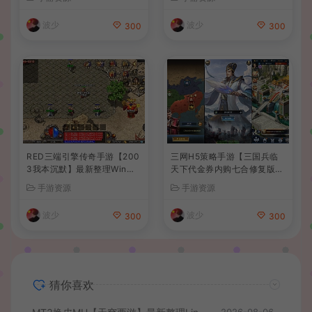
建教程+全套源码+视频教程
手工服务端+CDK授权后台
+安卓+详细搭建教程
波少
波少
300
300
RED三端引擎传奇手游【200
三网H5策略手游【三国兵临
3我本沉默】最新整理Win系
天下代金券内购七合修复版】
服务端+安卓苹果PC三端+详
最新整理单机一键即玩镜像端
手游资源
手游资源
细搭建教程
+Linux手工服务端+管理后台
+GM授权后台+简易安卓客户
波少
波少
300
300
端+详细搭建教程+视频教程
猜你喜欢