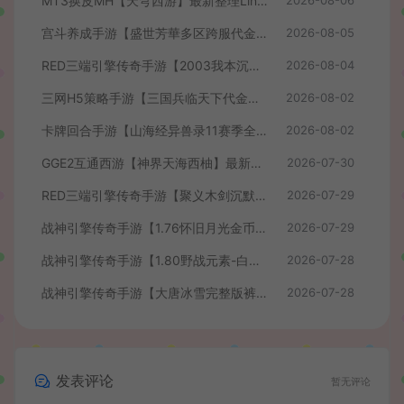
MT3换皮MH【天穹西游】最新整理Linux手工服务端+安卓苹果双端+GM后台+详细搭建教程+全套源码+视频教程
2026-08-06
宫斗养成手游【盛世芳華多区跨服代金券本地优化版】最新整理单机一键即玩端+Linux手工服务端+CDK授权后台+安卓+详细搭建教程
2026-08-05
RED三端引擎传奇手游【2003我本沉默】最新整理Win系服务端+安卓苹果PC三端+详细搭建教程
2026-08-04
三网H5策略手游【三国兵临天下代金券内购七合修复版】最新整理单机一键即玩镜像端+Linux手工服务端+管理后台+GM授权后台+简易安卓客户端+详细搭建教程+视频教程
2026-08-02
卡牌回合手游【山海经异兽录11赛季全人物代金券内购版】最新整理WIN系服务端+授权GM后台+管理后台+热更修改工具+安卓+详细搭建教程
2026-08-02
GGE2互通西游【神界天海西柚】最新整理Win系服务端+安卓苹果PC三端+内置GM工具+全套源码+详细搭建教程+视频教程
2026-07-30
RED三端引擎传奇手游【聚义木剑沉默高仿嘟嘟沉默】最新整理Win系服务端+安卓苹果PC三端+详细搭建教程
2026-07-29
战神引擎传奇手游【1.76怀旧月光金币版】最新整理Win系复古服务端+安卓苹果双端+GM授权物品后台+详细搭建教程
2026-07-29
战神引擎传奇手游【1.80野战元素-白猪7.2免授权】最新整理Win系特色服务端+安卓+GM授权物品后台+详细搭建教程
2026-07-28
战神引擎传奇手游【大唐冰雪完整版裤衩7.0免授权】最新整理Win系特色服务端+GM授权后台+安卓苹果双端+详细搭建教程
2026-07-28
发表评论
暂无评论