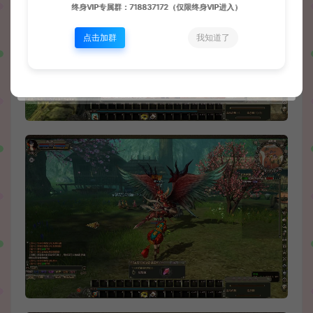
终身VIP专属群：718837172（仅限终身VIP进入）
点击加群
我知道了