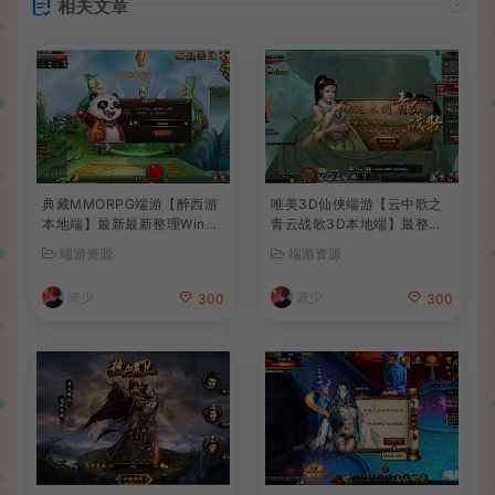
相关文章
典藏MMORPG端游【醉西游
唯美3D仙侠端游【云中歌之
本地端】最新最新整理Win系
青云战歌3D本地端】最整理
服务端+PC客户端+GM后台
Win系服务端+PC客户端+G
端游资源
端游资源
+详细搭建教程
M工具+详细搭建教程
波少
波少
300
300