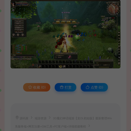
收藏 (0)
打赏
点赞 (
0
)
源码屋
端游资源
3D魔幻神话端游【龙OL初始版】最新整理Win
系服务端+网页注册+GM工具+PC客户端+详细搭建教程