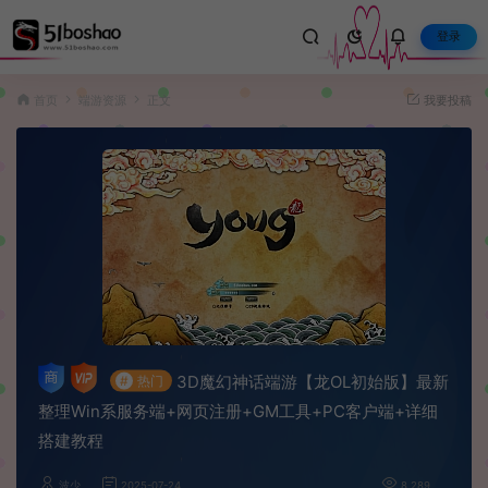
登录
首页
端游资源
正文
我要投稿
3D魔幻神话端游【龙OL初始版】最新
#
热门
整理Win系服务端+网页注册+GM工具+PC客户端+详细
搭建教程
波少
2025-07-24
8,289