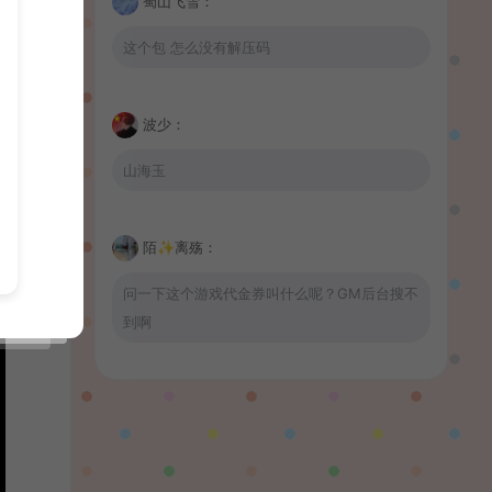
蜀山飞雪：
这个包 怎么没有解压码
波少：
山海玉
陌✨离殇：
问一下这个游戏代金券叫什么呢？GM后台搜不
到啊
wrnnr1314：
66666666666666