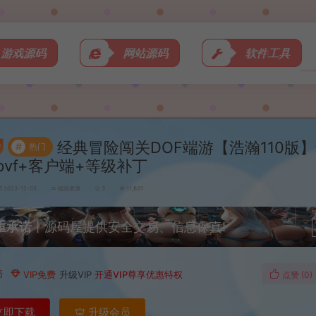
游戏源码
网站源码
软件工具
经典冒险闯关DOF端游【浩瀚110版
#
热门
pvf+客户端+等级补丁
2023-12-05
端游资源
3
11,801
重承诺
丨源码屋提供安全交易、信息保真!
币
VIP免费
升级VIP
开通VIP尊享优惠特权
点赞 (
0
)
立即下载
升级会员