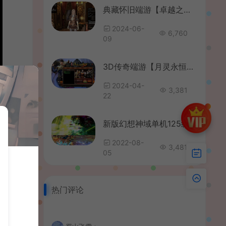
典藏怀旧端游【卓越之剑汉化版】最新整理WIN系半手工服务端+PC客户端+详细搭建教程
2024-06-
6,760
09
3D传奇端游【月灵永恒传奇六职业侍女版V1.72】最新整理Win一键服务端+修改工具+GM命令+PC客户端+单机+详细外网搭建教程
2024-04-
3,381
22
新版幻想神域单机125级14职业新地图时装坐骑源神送GM网游单机PC
2022-08-
3,481
05
热门评论