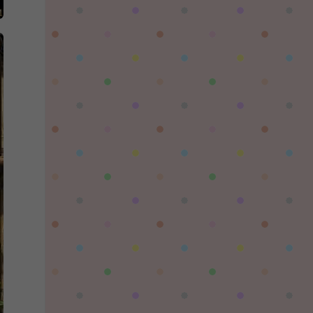
習慣性♠思念：
有没BUG