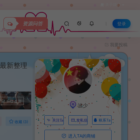
关于我们
资源问答
登录
我要投稿
】最新整理
升级会员
波少
联系Ta
关注Ta
发私信
收藏 (3)
进入TA的商铺