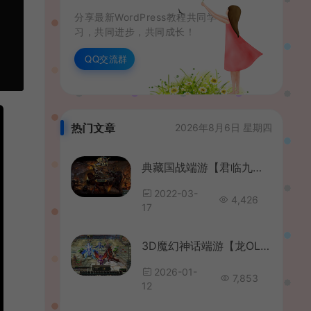
分享最新WordPress教程共同学
习，共同进步，共同成长！
QQ交流群
热门文章
2026年8月6日 星期四
典藏国战端游【君临九州】最新整理Win一键即玩服务端+GM充值+解包工具+详细搭建教程
2022-03-
4,426
17
3D魔幻神话端游【龙OL之梦龙元神版】最新整理Win系服务端+网页注册+GM工具+GM命令+PC客户端+详细搭建教程+视频教程
2026-01-
7,853
12