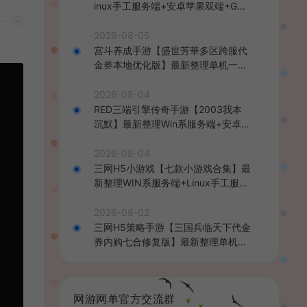
inux手工服务端+安卓苹果双端+GM
后台+详细搭建教程+全套源码+视频
教程
2026-08-05
宫斗养成手游【盛世芳華多区跨服代
金券本地优化版】最新整理单机一键
即玩端+Linux手工服务端+CDK授权
后台+安卓+详细搭建教程
2026-08-04
RED三端引擎传奇手游【2003我本
沉默】最新整理Win系服务端+安卓苹
果PC三端+详细搭建教程
2026-08-04
三网H5小游戏【七款小游戏合集】最
新整理WIN系服务端+Linux手工服务
端+详细搭建教程
2026-08-02
三网H5策略手游【三国兵临天下代金
券内购七合修复版】最新整理单机一
键即玩镜像端+Linux手工服务端+管
理后台+GM授权后台+简易安卓客户
端+详细搭建教程+视频教程
网游网单官方交流群