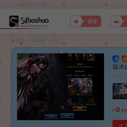
HI，欢迎来到源码屋！
首页
首页
端游资源
正文
版本
波少
郑
0
¥
金