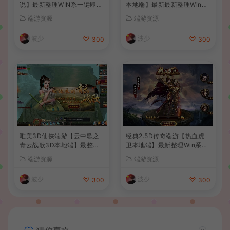
说】最新整理WIN系一键即玩
本地端】最新最新整理Win系
单机端+PC客户端+详细搭建
服务端+PC客户端+GM后台
端游资源
端游资源
教程
+详细搭建教程
波少
波少
300
300
唯美3D仙侠端游【云中歌之
经典2.5D传奇端游【热血虎
青云战歌3D本地端】最整理
卫本地端】最新整理Win系服
Win系服务端+PC客户端+G
务端+PC客户端+详细搭建教
端游资源
端游资源
M工具+详细搭建教程
程
波少
波少
300
300