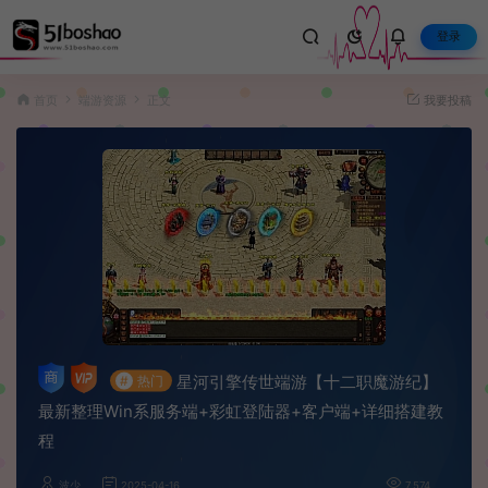
登录
首页
端游资源
正文
我要投稿
星河引擎传世端游【十二职魔游纪】
#
热门
最新整理Win系服务端+彩虹登陆器+客户端+详细搭建教
程
波少
2025-04-16
7,574