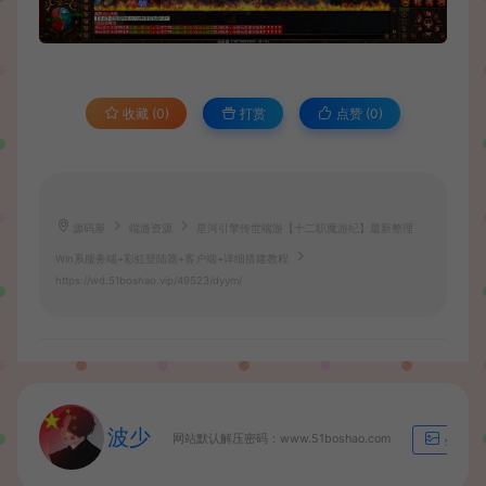
收藏 (0)
打赏
点赞 (
0
)
源码屋
端游资源
星河引擎传世端游【十二职魔游纪】最新整理
Win系服务端+彩虹登陆器+客户端+详细搭建教程
https://wd.51boshao.vip/49523/dyym/
波少
网站默认解压密码：www.51boshao.com
生成海