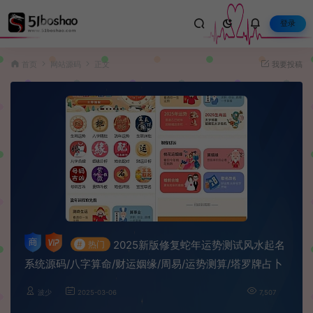
登录
首页
网站源码
正文
我要投稿
2025新版修复蛇年运势测试风水起名
#
热门
系统源码/八字算命/财运姻缘/周易/运势测算/塔罗牌占卜
波少
2025-03-06
7,507