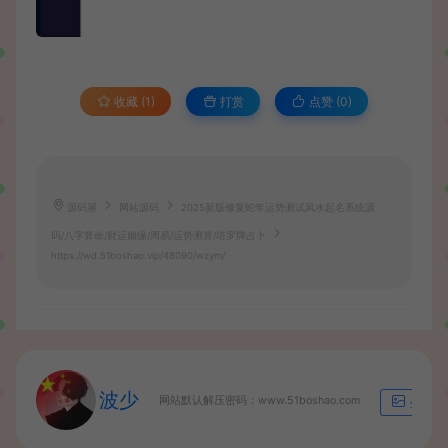
收藏 (1)
打赏
点赞 (
0
)
源码屋
网站源码
2025新版修复蛇年运势测试风水起名系统源
码/八字算命/财运姻缘/周易/运势测算/塔罗牌占卜
https://wd.51boshao.vip/48090/wzym/
波少
网站默认解压密码：www.51boshao.com
生成海