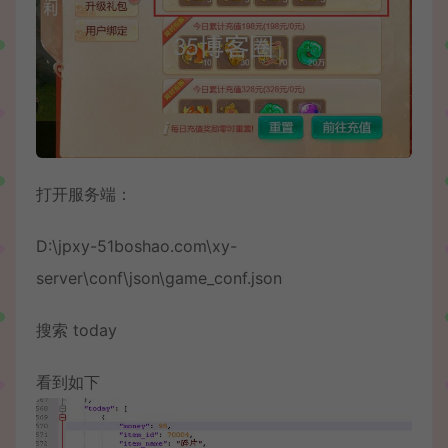
打开服务端：
D:\jpxy-51boshao.com\xy-
server\conf\json\game_conf.json
搜索 today
看到如下