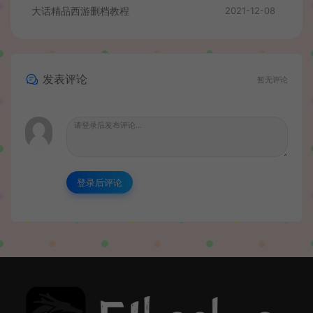
大话精品西游删档教程
2021-12-08
发表评论
暂无评论
登录后评论