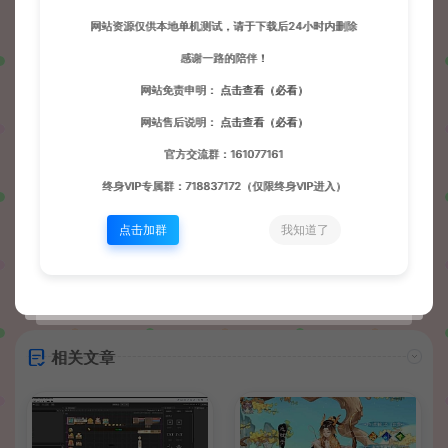
网站资源仅供本地单机测试，请于下载后24小时内删除
波少
网站默认解压密码：www.51boshao.com
生成海
感谢一路的陪伴！
网站免责申明：
点击查看（必看）
网站售后说明：
点击查看（必看）
上一篇：
下一篇：
官方交流群：161077161
精品西游修改福利升级礼包奖励教程在客户端同步显示
大话精品西游删档教程
终身VIP专属群：718837172（仅限终身VIP进入）
点击加群
我知道了
常见问题
相关文章