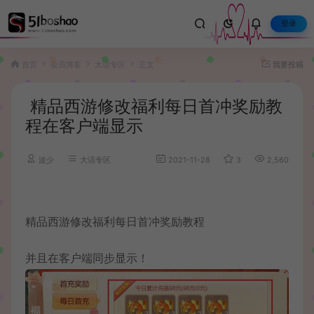
登录
首页
会员博客
大话专区
正文
我要投稿
精品西游修改福利每日首冲奖励教
程在客户端显示
波少
大话专区
2021-11-28
3
2,560
精品西游修改福利每日首冲奖励教程
并且在客户端同步显示！