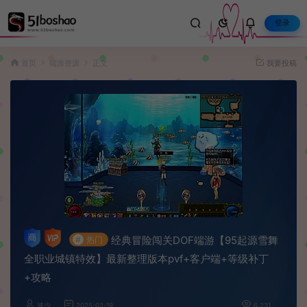
登录
首页
端游资源
正文
我要投稿
经典冒险闯关DOF端游【95起源雪舞
#
热门
全职业城镇特效】最新整理版本pvf+客户端+等级补丁
+攻略
波少
2025-02-19
6,231