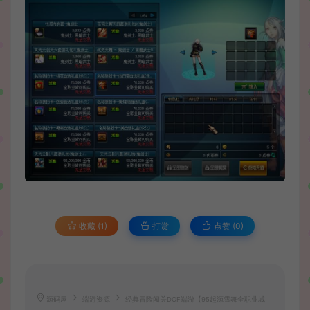
收藏 (1)
打赏
点赞 (
0
)
源码屋
端游资源
经典冒险闯关DOF端游【95起源雪舞全职业城