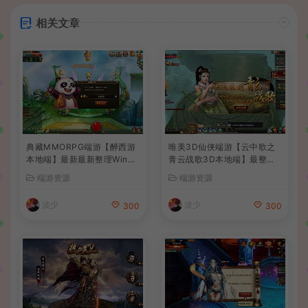
相关文章
典藏MMORPG端游【醉西游
唯美3D仙侠端游【云中歌之
本地端】最新最新整理Win系
青云战歌3D本地端】最整理
服务端+PC客户端+GM后台
Win系服务端+PC客户端+G
端游资源
端游资源
+详细搭建教程
M工具+详细搭建教程
波少
波少
300
300