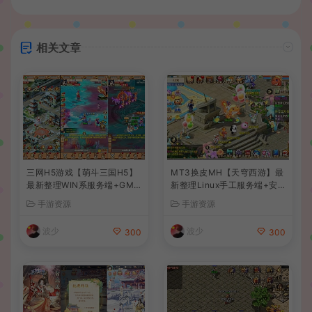
相关文章
三网H5游戏【萌斗三国H5】
MT3换皮MH【天穹西游】最
最新整理WIN系服务端+GM
新整理Linux手工服务端+安
后台+详细搭建教程
卓苹果双端+GM后台+详细搭
手游资源
手游资源
建教程+全套源码+视频教程
波少
波少
300
300