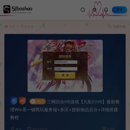
登录
首页
手游资源
正文
我要投稿
三网回合H5游戏【九歌行H5】最新整
#
热门
理Win系一键既玩服务端+多区+授权物品后台+详细搭建
教程
波少
2022-07-17
3,755