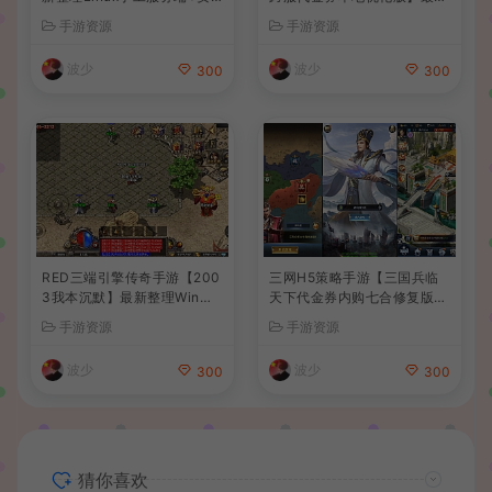
卓苹果双端+GM后台+详细搭
整理单机一键即玩端+Linux
手游资源
手游资源
建教程+全套源码+视频教程
手工服务端+CDK授权后台
+安卓+详细搭建教程
波少
波少
300
300
RED三端引擎传奇手游【200
三网H5策略手游【三国兵临
3我本沉默】最新整理Win系
天下代金券内购七合修复版】
服务端+安卓苹果PC三端+详
最新整理单机一键即玩镜像端
手游资源
手游资源
细搭建教程
+Linux手工服务端+管理后台
+GM授权后台+简易安卓客户
波少
波少
300
300
端+详细搭建教程+视频教程
猜你喜欢