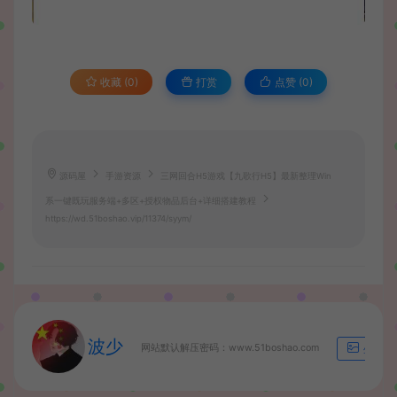
收藏 (0)
打赏
点赞 (
0
)
源码屋
手游资源
三网回合H5游戏【九歌行H5】最新整理Win
系一键既玩服务端+多区+授权物品后台+详细搭建教程
https://wd.51boshao.vip/11374/syym/
波少
网站默认解压密码：www.51boshao.com
生成海