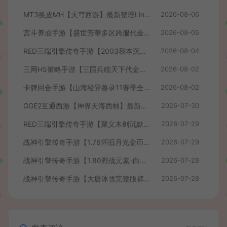
MT3换皮MH【天穹西游】最新整理Linux手工服务端+安卓苹果双端+GM后台+详细搭建教程+全套源码+视频教程
2026-08-06
宫斗养成手游【盛世芳華多区跨服代金券本地优化版】最新整理单机一键即玩端+Linux手工服务端+CDK授权后台+安卓+详细搭建教程
2026-08-05
RED三端引擎传奇手游【2003我本沉默】最新整理Win系服务端+安卓苹果PC三端+详细搭建教程
2026-08-04
三网H5策略手游【三国兵临天下代金券内购七合修复版】最新整理单机一键即玩镜像端+Linux手工服务端+管理后台+GM授权后台+简易安卓客户端+详细搭建教程+视频教程
2026-08-02
卡牌回合手游【山海经异兽录11赛季全人物代金券内购版】最新整理WIN系服务端+授权GM后台+管理后台+热更修改工具+安卓+详细搭建教程
2026-08-02
GGE2互通西游【神界天海西柚】最新整理Win系服务端+安卓苹果PC三端+内置GM工具+全套源码+详细搭建教程+视频教程
2026-07-30
RED三端引擎传奇手游【聚义木剑沉默高仿嘟嘟沉默】最新整理Win系服务端+安卓苹果PC三端+详细搭建教程
2026-07-29
战神引擎传奇手游【1.76怀旧月光金币版】最新整理Win系复古服务端+安卓苹果双端+GM授权物品后台+详细搭建教程
2026-07-29
战神引擎传奇手游【1.80野战元素-白猪7.2免授权】最新整理Win系特色服务端+安卓+GM授权物品后台+详细搭建教程
2026-07-28
战神引擎传奇手游【大唐冰雪完整版裤衩7.0免授权】最新整理Win系特色服务端+GM授权后台+安卓苹果双端+详细搭建教程
2026-07-28