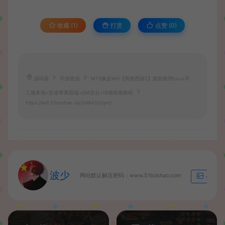
收藏 (1)
打赏
点赞 (
0
)
源码屋
手游资源
MT3换皮MH【熊熊西游2】最新整理Linux手
工服务端+安卓苹果双端+GM后台+详细搭建教程
https://wd.51boshao.vip/24643/syym/
波少
网站默认解压密码：www.51boshao.com
生成海