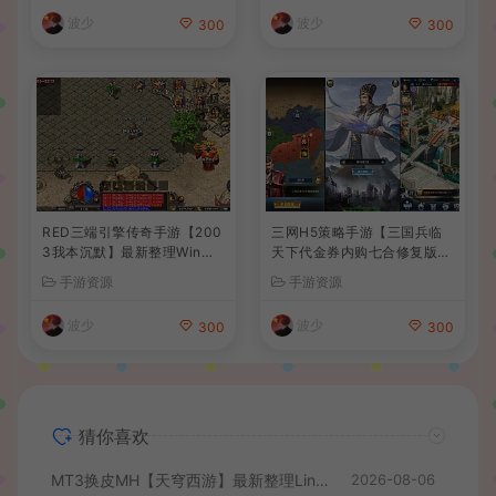
+安卓+详细搭建教程
波少
波少
300
300
RED三端引擎传奇手游【200
三网H5策略手游【三国兵临
3我本沉默】最新整理Win系
天下代金券内购七合修复版】
服务端+安卓苹果PC三端+详
最新整理单机一键即玩镜像端
手游资源
手游资源
细搭建教程
+Linux手工服务端+管理后台
+GM授权后台+简易安卓客户
波少
波少
300
300
端+详细搭建教程+视频教程
猜你喜欢
MT3换皮MH【天穹西游】最新整理Linux手工服务端+安卓苹果双端+GM后台+详细搭建教程+全套源码+视频教程
2026-08-06