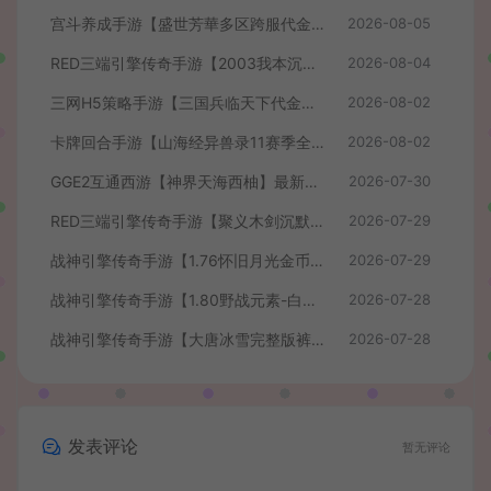
宫斗养成手游【盛世芳華多区跨服代金券本地优化版】最新整理单机一键即玩端+Linux手工服务端+CDK授权后台+安卓+详细搭建教程
2026-08-05
RED三端引擎传奇手游【2003我本沉默】最新整理Win系服务端+安卓苹果PC三端+详细搭建教程
2026-08-04
三网H5策略手游【三国兵临天下代金券内购七合修复版】最新整理单机一键即玩镜像端+Linux手工服务端+管理后台+GM授权后台+简易安卓客户端+详细搭建教程+视频教程
2026-08-02
卡牌回合手游【山海经异兽录11赛季全人物代金券内购版】最新整理WIN系服务端+授权GM后台+管理后台+热更修改工具+安卓+详细搭建教程
2026-08-02
GGE2互通西游【神界天海西柚】最新整理Win系服务端+安卓苹果PC三端+内置GM工具+全套源码+详细搭建教程+视频教程
2026-07-30
RED三端引擎传奇手游【聚义木剑沉默高仿嘟嘟沉默】最新整理Win系服务端+安卓苹果PC三端+详细搭建教程
2026-07-29
战神引擎传奇手游【1.76怀旧月光金币版】最新整理Win系复古服务端+安卓苹果双端+GM授权物品后台+详细搭建教程
2026-07-29
战神引擎传奇手游【1.80野战元素-白猪7.2免授权】最新整理Win系特色服务端+安卓+GM授权物品后台+详细搭建教程
2026-07-28
战神引擎传奇手游【大唐冰雪完整版裤衩7.0免授权】最新整理Win系特色服务端+GM授权后台+安卓苹果双端+详细搭建教程
2026-07-28
发表评论
暂无评论