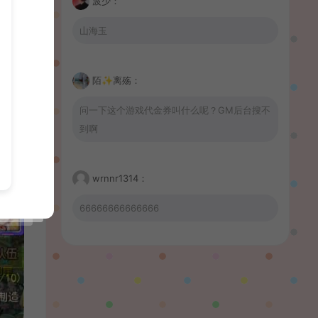
波少：
山海玉
陌✨离殇：
问一下这个游戏代金券叫什么呢？GM后台搜不
到啊
wrnnr1314：
66666666666666
習慣性♠思念：
有没BUG