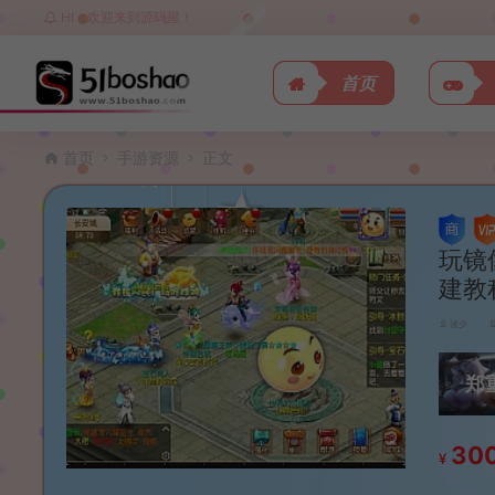
HI，欢迎来到源码屋！
首页
首页
手游资源
正文
玩镜
建教
波少
郑
30
¥