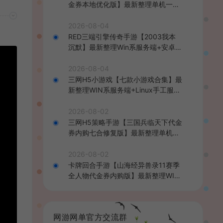
金券本地优化版】最新整理单机一键
即玩端+Linux手工服务端+CDK授权
后台+安卓+详细搭建教程
2026-08-04
RED三端引擎传奇手游【2003我本
沉默】最新整理Win系服务端+安卓苹
果PC三端+详细搭建教程
2026-08-04
三网H5小游戏【七款小游戏合集】最
新整理WIN系服务端+Linux手工服务
端+详细搭建教程
2026-08-02
三网H5策略手游【三国兵临天下代金
券内购七合修复版】最新整理单机一
键即玩镜像端+Linux手工服务端+管
理后台+GM授权后台+简易安卓客户
2026-08-02
端+详细搭建教程+视频教程
卡牌回合手游【山海经异兽录11赛季
全人物代金券内购版】最新整理WIN
系服务端+授权GM后台+管理后台
+热更修改工具+安卓+详细搭建教程
网游网单官方交流群