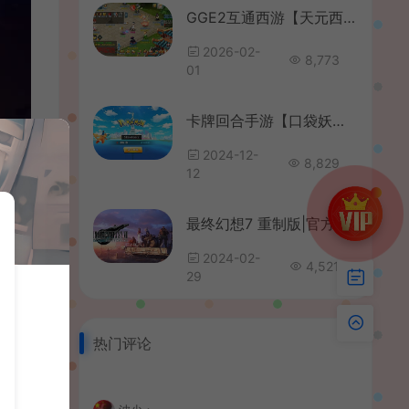
GGE2互通西游【天元西游】最新整理Win系服务端+安卓苹果PC三端互通+攻略+全套源码+详细搭建教程+通用视频教程
2026-02-
8,773
01
卡牌回合手游【口袋妖怪之萌妖出没多区L版】最新整理Linux手工端服务端+安卓+GM授权后台+管理后天+详细搭建教程
2024-12-
8,829
12
最终幻想7 重制版|官方中文|V1.003+预购特典+全DLC+修改器|解压即撸|
2024-02-
4,521
29
热门评论