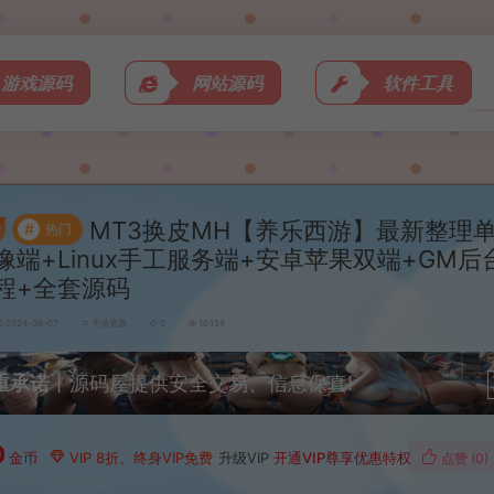
游戏源码
网站源码
软件工具
MT3换皮MH【养乐西游】最新整理
#
热门
像端+Linux手工服务端+安卓苹果双端+GM后
程+全套源码
2024-09-07
手游资源
0
10,159
重承诺
丨源码屋提供安全交易、信息保真!
0
金币
VIP 8折、终身VIP免费
升级VIP
开通VIP尊享优惠特权
点赞 (
0
)