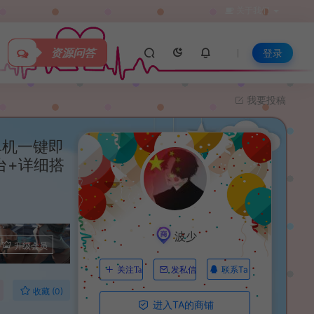
关于我们
资源问答
登录
我要投稿
单机一键即
台+详细搭
波少
升级会员
联系Ta
关注Ta
发私信
收藏 (0)
进入TA的商铺