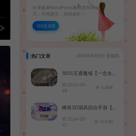
分享最新WordPress教程共同学
习，共同进步，共同成长！
QQ交流群
热门文章
2026年8月6日 星期四
1655互通魔域【一念永恒】最新整理Win系半手工服务端+本地验证+本地注册+全套工具+详细搭建教程
2023-05-
3,498
06
稀有3D国风回合手游【万灵山海之镜修复版】最新整理Linux手工服务端+安卓苹果双端+GM授权后台+假人陪玩+详细搭建教程
2024-05-
11,536
17