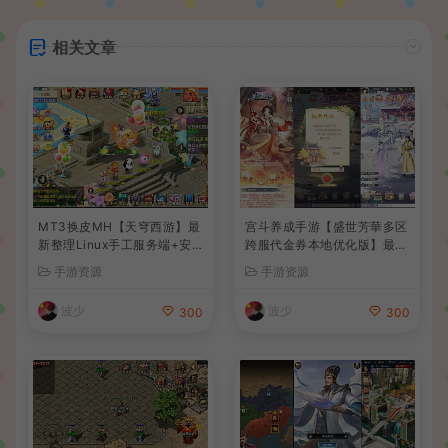
相关文章
MT3换皮MH【天穹西游】最
宫斗养成手游【盛世芳華多区
新整理Linux手工服务端+安
跨服代金券本地优化版】最新
卓苹果双端+GM后台+详细搭
整理单机一键即玩端+Linux
手游资源
手游资源
建教程+全套源码+视频教程
手工服务端+CDK授权后台
+安卓+详细搭建教程
波少
波少
300
300