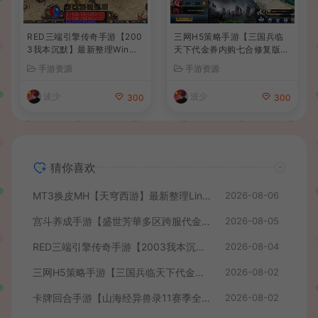
RED三端引擎传奇手游【200
三网H5策略手游【三国兵临
3我本沉默】最新整理Win系
天下代金券内购七合修复版】
服务端+安卓苹果PC三端+详
最新整理单机一键即玩镜像端
手游资源
手游资源
细搭建教程
+Linux手工服务端+管理后台
+GM授权后台+简易安卓客户
波少
波少
300
300
端+详细搭建教程+视频教程
猜你喜欢
MT3换皮MH【天穹西游】最新整理Linux手工服务端+安卓苹果双端+GM后台+详细搭建教程+全套源码+视频教程
2026-08-06
宫斗养成手游【盛世芳華多区跨服代金券本地优化版】最新整理单机一键即玩端+Linux手工服务端+CDK授权后台+安卓+详细搭建教程
2026-08-05
RED三端引擎传奇手游【2003我本沉默】最新整理Win系服务端+安卓苹果PC三端+详细搭建教程
2026-08-04
三网H5策略手游【三国兵临天下代金券内购七合修复版】最新整理单机一键即玩镜像端+Linux手工服务端+管理后台+GM授权后台+简易安卓客户端+详细搭建教程+视频教程
2026-08-02
卡牌回合手游【山海经异兽录11赛季全人物代金券内购版】最新整理WIN系服务端+授权GM后台+管理后台+热更修改工具+安卓+详细搭建教程
2026-08-02