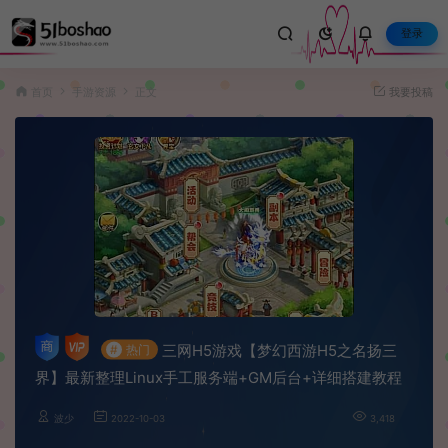
登录
首页
手游资源
正文
我要投稿
三网H5游戏【梦幻西游H5之名扬三
#
热门
界】最新整理Linux手工服务端+GM后台+详细搭建教程
波少
2022-10-03
3,418