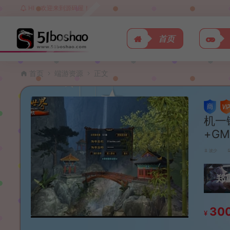
HI，欢迎来到源码屋！
首页
首页
端游资源
正文
机一
+G
波少
郑
30
¥