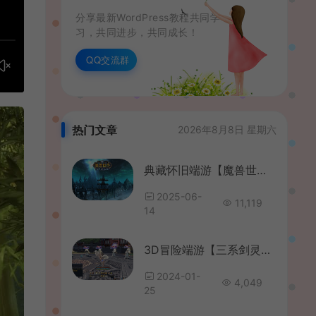
分享最新WordPress教程共同学
习，共同进步，共同成长！
QQ交流群
热门文章
2026年8月8日 星期六
典藏怀旧端游【魔兽世界335中华魔兽】最新整理Win系服务端+登录器+补丁+GM指令教程+详细搭建教程
2025-06-
11,119
14
3D冒险端游【三系剑灵之御剑修仙超变版】最新整理WIN系服务端+PC客户端+GM工具+详细搭建教程
2024-01-
4,049
25