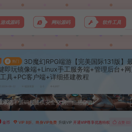
游戏源码
网站源码
软件工具
3D魔幻RPG端游【完美国际131版】
#
热门
键即玩镜像端+Linux手工服务端+管理后台+
M工具+PC客户端+详细搭建教程
2024-08-22
端游资源
0
6,657
重承诺
丨源码屋提供安全交易、信息保真!
0
金币
VIP 8折、终身VIP免费
升级VIP
开通VIP尊享优惠特权
点赞 (
0
)