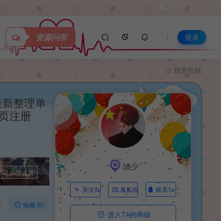
关于我们
资源问答
登录
我要投稿
最新整理单
网页注册
波少
升级会员
联系Ta
关注Ta
发私信
收藏 (0)
进入TA的商铺