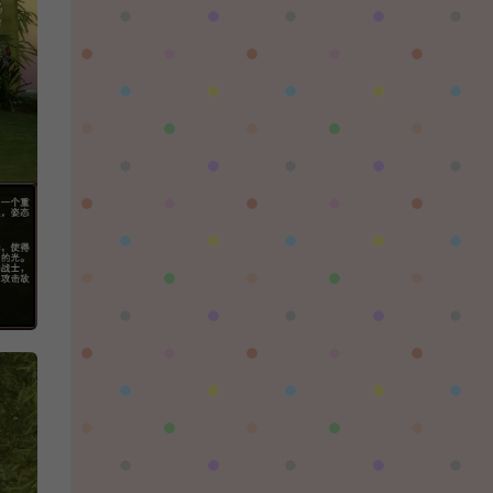
陌✨离殇：
问一下这个游戏代金券叫什么呢？GM后台搜不
到啊