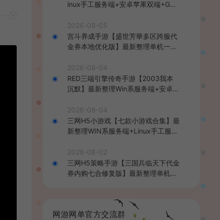
inux手工服务端+安卓苹果双端+GM
后台+详细搭建教程+全套源码+视频
教程
2026-08-05
宫斗养成手游【盛世芳華多区跨服代
金券本地优化版】最新整理单机一键
即玩端+Linux手工服务端+CDK授权
后台+安卓+详细搭建教程
2026-08-04
RED三端引擎传奇手游【2003我本
沉默】最新整理Win系服务端+安卓苹
果PC三端+详细搭建教程
2026-08-04
三网H5小游戏【七款小游戏合集】最
新整理WIN系服务端+Linux手工服务
端+详细搭建教程
2026-08-02
三网H5策略手游【三国兵临天下代金
券内购七合修复版】最新整理单机一
键即玩镜像端+Linux手工服务端+管
理后台+GM授权后台+简易安卓客户
端+详细搭建教程+视频教程
网游网单官方交流群