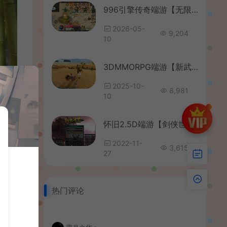
996引擎传奇端游【无限大陆单职业二十五大陆】最新整理WIN系一键即玩单机端+PC客户端+详细搭建教程
2026-05-
9,204
10
3DMMORPG端游【新武林外传401半世浮沉100级小天位版】最新整理单机一键即玩镜像端+Linux手工服务端+GM工具+网页注册+PC客户端+详细搭建教程
2025-10-
8,981
10
怀旧2.5D端游【剑侠世界】最新整理Win一键即玩服务端+PC客户端+外网搭建教程
2022-11-
3,615
27
热门评论