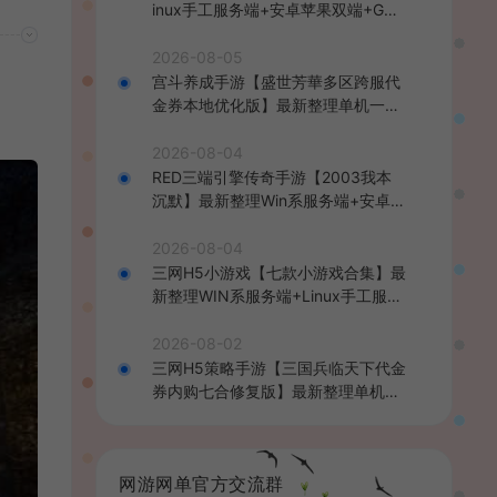
inux手工服务端+安卓苹果双端+GM
后台+详细搭建教程+全套源码+视频
教程
2026-08-05
宫斗养成手游【盛世芳華多区跨服代
金券本地优化版】最新整理单机一键
即玩端+Linux手工服务端+CDK授权
后台+安卓+详细搭建教程
2026-08-04
RED三端引擎传奇手游【2003我本
沉默】最新整理Win系服务端+安卓苹
果PC三端+详细搭建教程
2026-08-04
三网H5小游戏【七款小游戏合集】最
新整理WIN系服务端+Linux手工服务
端+详细搭建教程
2026-08-02
三网H5策略手游【三国兵临天下代金
券内购七合修复版】最新整理单机一
键即玩镜像端+Linux手工服务端+管
理后台+GM授权后台+简易安卓客户
端+详细搭建教程+视频教程
网游网单官方交流群