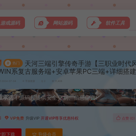
游戏源码
网站源码
软件工具
天河三端引擎传奇手游【三职业时代
#
热门
WIN系复古服务端+安卓苹果PC三端+详细搭
2024-07-04
手游资源
2
11,408
重承诺
丨源码屋提供安全交易、信息保真!
币
VIP免费
升级VIP
开通VIP尊享优惠特权
点赞 (
0
)
立即下载
升级会员