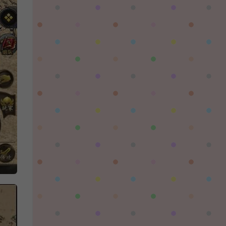
陌✨离殇：
问一下这个游戏代金券叫什么呢？GM后台搜不
到啊