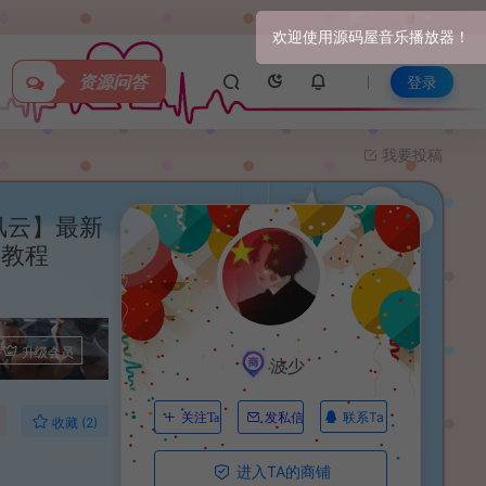
关于我们
资源问答
登录
我要投稿
风云】最新
建教程
升级会员
波少
联系Ta
关注Ta
发私信
收藏 (2)
进入TA的商铺