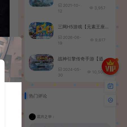
2021-10-
3,957
12
三网H5游戏【元素王座H5平台币内购版】最新整理单机一键即玩镜像端+Linux手工服务端+GM授权后台+平台币后台+简易安卓客户端+详细搭建教程
2026-06-
9,617
19
战神引擎传奇手游【逍遥传奇三职业白猪3.1】最新整理WIN系复古服务端+安卓苹果双端+GM后台+详细搭建教程
2024-05-
10,506
30
热门评论
霜月之华：