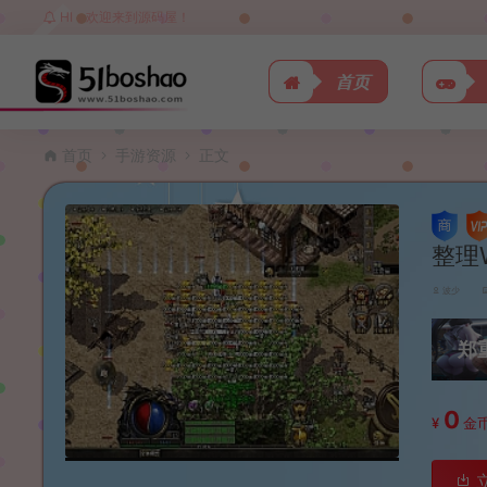
HI，欢迎来到源码屋！
首页
首页
手游资源
正文
整理
波少
郑
0
¥
金