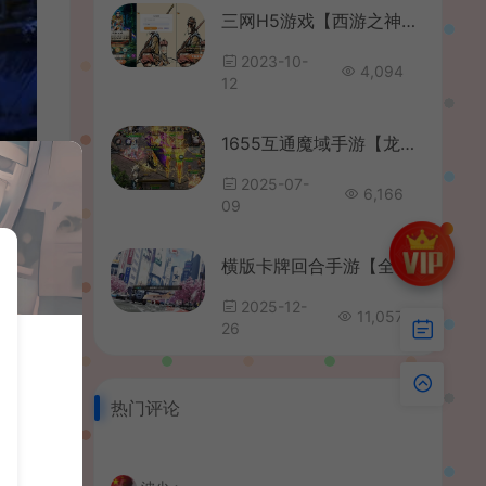
三网H5游戏【西游之神藏树H5】最新整理Linux手工服务端+GM授权后台+详细搭建教程
2023-10-
4,094
12
1655互通魔域手游【龙达圣装魔域终极挖宝90神火版】最新整理Win半手工服务端+本地注册验证+GM工具+安卓+详细搭建教程+视频教程
2025-07-
6,166
09
横版卡牌回合手游【全明星激斗代金券内购版】最新整理单机一键即玩镜像端+Linux手工服务端+安卓苹果双端+管理后台+CDK授权后台+详细搭建教程+视频教程+全套源码
2025-12-
11,057
26
热门评论