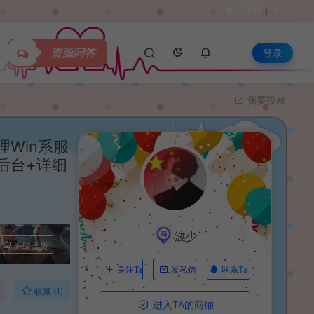
关于我们
资源问答
登录
我要投稿
Win系服
后台+详细
波少
升级会员
联系Ta
关注Ta
发私信
收藏 (1)
进入TA的商铺