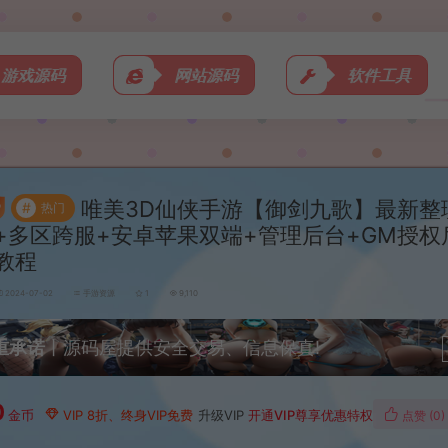
游戏源码
网站源码
软件工具
唯美3D仙侠手游【御剑九歌】最新整理
#
热门
+多区跨服+安卓苹果双端+管理后台+GM授权
教程
2024-07-02
手游资源
1
9,110
重承诺
丨源码屋提供安全交易、信息保真!
0
金币
VIP 8折、终身VIP免费
升级VIP
开通VIP尊享优惠特权
点赞 (
0
)