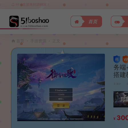
HI，欢迎来到源码屋！
首页
首页
手游资源
正文
务端
搭建
波少
郑
30
¥