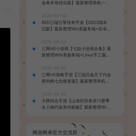
金券本地优化版】最新整理单机一键
即玩端+Linux手工服务端+CDK授权
后台+安卓+详细搭建教程
2026-08-04
RED三端引擎传奇手游【2003我本
沉默】最新整理Win系服务端+安卓苹
果PC三端+详细搭建教程
2026-08-04
三网H5小游戏【七款小游戏合集】最
新整理WIN系服务端+Linux手工服务
端+详细搭建教程
2026-08-02
三网H5策略手游【三国兵临天下代金
券内购七合修复版】最新整理单机一
键即玩镜像端+Linux手工服务端+管
理后台+GM授权后台+简易安卓客户
2026-08-02
端+详细搭建教程+视频教程
卡牌回合手游【山海经异兽录11赛季
全人物代金券内购版】最新整理WIN
系服务端+授权GM后台+管理后台
+热更修改工具+安卓+详细搭建教程
网游网单官方交流群