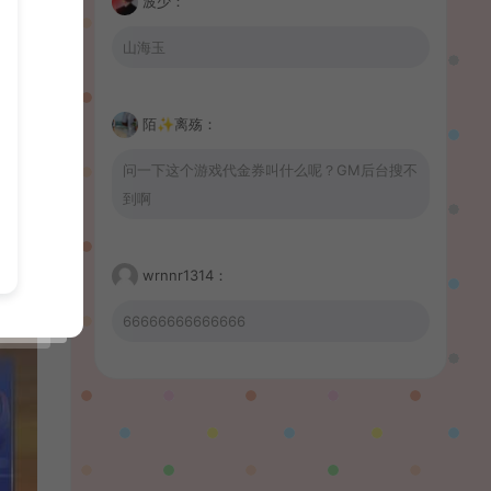
波少：
山海玉
陌✨离殇：
问一下这个游戏代金券叫什么呢？GM后台搜不
到啊
wrnnr1314：
66666666666666
習慣性♠思念：
有没BUG