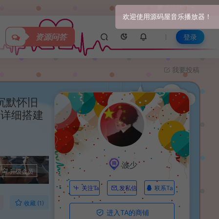
关于我们
资源问答
登录
我要投稿
沉默怀旧
+详细搭建
波少
升级会员
联系Ta
关注Ta
发私信
收藏 (1)
进入TA的商铺