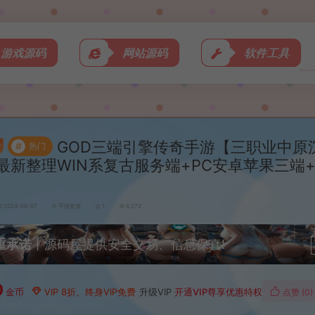
游戏源码
网站源码
软件工具
GOD三端引擎传奇手游【三职业中原
#
热门
最新整理WIN系复古服务端+PC安卓苹果三端
2024-06-07
手游资源
1
6,272
重承诺
丨源码屋提供安全交易、信息保真!
0
金币
VIP 8折、终身VIP免费
升级VIP
开通VIP尊享优惠特权
点赞 (
0
)