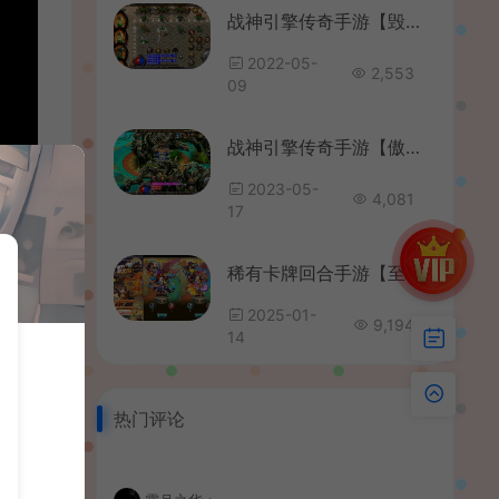
战神引擎传奇手游【毁灭合击白猪版】最新整理WIN系合击服务端+安卓+GM后台+详细搭建教程
2022-05-
2,553
09
战神引擎传奇手游【傲天冰雪40大陆单职业自改版】最新整理WIN系特色服务端+安卓+GM后台+详细搭建教程
2023-05-
4,081
17
稀有卡牌回合手游【至尊-放开那三国白金版】最新整理单机一键即玩镜像端+Linux手工服务端+安卓苹果双端+CDK授权后台+详细搭建教程
2025-01-
9,194
14
热门评论