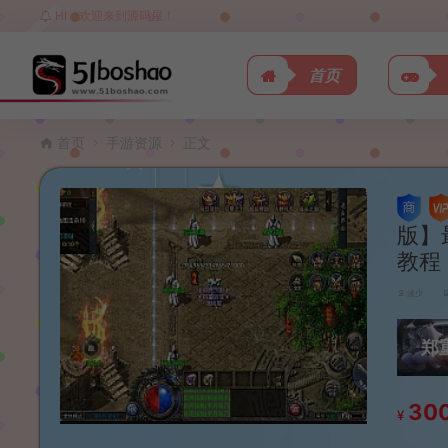
HI，欢迎来到源码屋！
首页
首页
手游资源
正文
版】
教程
波少
郑
30
¥