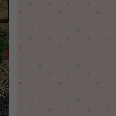
陌✨离殇：
问一下这个游戏代金券叫什么呢？GM后台搜不
到啊