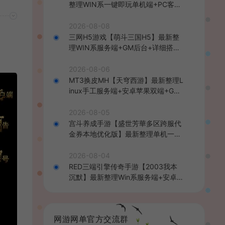
整理WIN系一键即玩单机端+PC客户
端+详细搭建教程
2026-08-08
三网H5游戏【萌斗三国H5】最新整
理WIN系服务端+GM后台+详细搭建
教程
2026-08-06
MT3换皮MH【天穹西游】最新整理L
inux手工服务端+安卓苹果双端+GM
后台+详细搭建教程+全套源码+视频
教程
2026-08-05
宫斗养成手游【盛世芳華多区跨服代
金券本地优化版】最新整理单机一键
即玩端+Linux手工服务端+CDK授权
后台+安卓+详细搭建教程
2026-08-04
RED三端引擎传奇手游【2003我本
沉默】最新整理Win系服务端+安卓苹
果PC三端+详细搭建教程
网游网单官方交流群