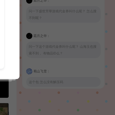
霜月之华：
问一下盛世芳華游戏代金券叫什么呢？ 怎么搜
不到呢？
霜月之华：
问一下这个游戏代金券叫什么呢？ 山海玉也搜
索不到， 有物品ID么？
蜀山飞雪：
这个包 怎么没有解压码
波少：
山海玉