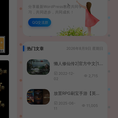
分享最新WordPress教程共同学
习，共同进步，共同成长！
QQ交流群
热门文章
2026年8月9日 星期日
懒人修仙传2|官方中文|1.0.4.8-火婴修复|解压即撸|
2022-12-
2,715
02
放置RPG刷宝手游【英雄有閃代金券内购法师双角色5倍速修复版】最新整理单机一键即玩镜像端+Linux手工服务端+本地注册+加解密工具+运维后台+管理后台+代理后台+CDK授权后台+安卓苹果双端+详细搭建教程
2025-06-
11,005
11