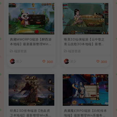
典藏MMORPG端游【醉西游
唯美3D仙侠端游【云中歌之
本地端】最新最新整理Win系
青云战歌3D本地端】最整理
服务端+PC客户端+GM后台
Win系服务端+PC客户端+G
端游资源
端游资源
+详细搭建教程
M工具+详细搭建教程
波少
波少
300
300
经典2.5D传奇端游【热血虎
典藏魔幻RPG端游【白蛇传本
卫本地端】最新整理Win系服
地端】最新整理Win系服务端