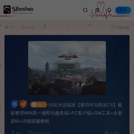
登录
首页
端游资源
正文
我要投稿
GGE大话端游【慕羽河马西游7.5】最
#
热门
新整理WIN系一键即玩服务端+PC客户端+GM工具+全套
源码+详细搭建教程
波少
2024-05-30
11,375