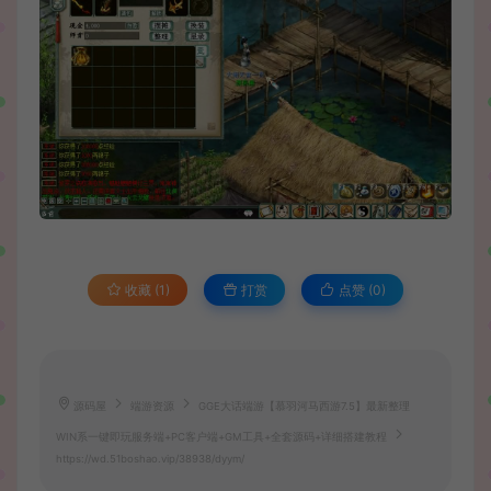
收藏 (1)
打赏
点赞 (
0
)
源码屋
端游资源
GGE大话端游【慕羽河马西游7.5】最新整理
WIN系一键即玩服务端+PC客户端+GM工具+全套源码+详细搭建教程
https://wd.51boshao.vip/38938/dyym/