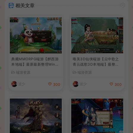
相关文章
典藏MMORPG端游【醉西游
唯美3D仙侠端游【云中歌之
本地端】最新最新整理Win系
青云战歌3D本地端】最整理
服务端+PC客户端+GM后台
Win系服务端+PC客户端+G
端游资源
端游资源
+详细搭建教程
M工具+详细搭建教程
波少
波少
300
300