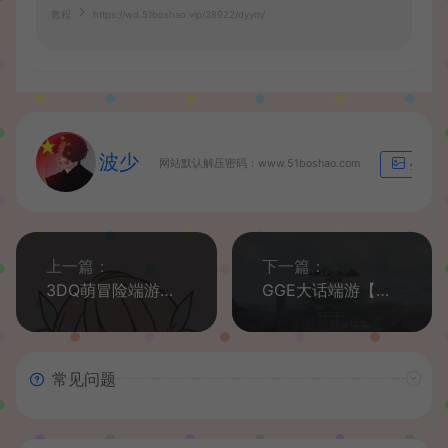
教程
https://wd.51boshao.vip/38922/dyym/
波少
网站默认解压密码：www.51boshao.com
生成海
上一篇：
下一篇：
3DQ萌冒险端游【某神3.4真端】最新整理Ubuntu手工服务端+PC安卓苹果三端+解密工具+GM后台+详细搭建教程+视频教程
GGE大话端游【慕羽河马西游7.5】最新整理WIN系一键即玩服务端+PC客户端+GM工具+全套源码+详细搭建教程
常见问题