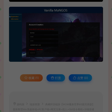
收藏 (1)
打赏
点赞 (
0
)
源码屋
端游资源
典藏怀旧端游【WOW魔兽世界60级完美版】
最新整理Win系服务端+PC客户端+网页注册+假人+GM指令教程+详细搭建