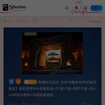
登录
首页
端游资源
正文
我要投稿
典藏怀旧端游【WOW魔兽世界60级完
#
热门
美版】最新整理Win系服务端+PC客户端+网页注册+假人
+GM指令教程+详细搭建教程
波少
2024-05-30
8,959