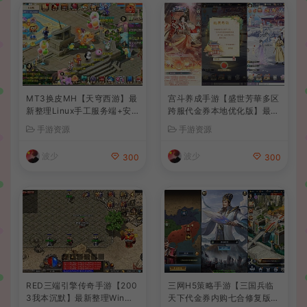
MT3换皮MH【天穹西游】最
宫斗养成手游【盛世芳華多区
新整理Linux手工服务端+安
跨服代金券本地优化版】最新
卓苹果双端+GM后台+详细搭
整理单机一键即玩端+Linux
手游资源
手游资源
建教程+全套源码+视频教程
手工服务端+CDK授权后台
+安卓+详细搭建教程
波少
波少
300
300
RED三端引擎传奇手游【200
三网H5策略手游【三国兵临
3我本沉默】最新整理Win系
天下代金券内购七合修复版】