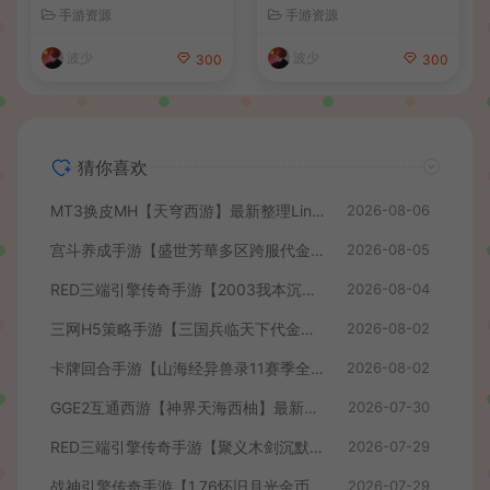
服务端+安卓苹果PC三端+详
最新整理单机一键即玩镜像端
手游资源
手游资源
细搭建教程
+Linux手工服务端+管理后台
+GM授权后台+简易安卓客户
波少
波少
300
300
端+详细搭建教程+视频教程
猜你喜欢
MT3换皮MH【天穹西游】最新整理Linux手工服务端+安卓苹果双端+GM后台+详细搭建教程+全套源码+视频教程
2026-08-06
宫斗养成手游【盛世芳華多区跨服代金券本地优化版】最新整理单机一键即玩端+Linux手工服务端+CDK授权后台+安卓+详细搭建教程
2026-08-05
RED三端引擎传奇手游【2003我本沉默】最新整理Win系服务端+安卓苹果PC三端+详细搭建教程
2026-08-04
三网H5策略手游【三国兵临天下代金券内购七合修复版】最新整理单机一键即玩镜像端+Linux手工服务端+管理后台+GM授权后台+简易安卓客户端+详细搭建教程+视频教程
2026-08-02
卡牌回合手游【山海经异兽录11赛季全人物代金券内购版】最新整理WIN系服务端+授权GM后台+管理后台+热更修改工具+安卓+详细搭建教程
2026-08-02
GGE2互通西游【神界天海西柚】最新整理Win系服务端+安卓苹果PC三端+内置GM工具+全套源码+详细搭建教程+视频教程
2026-07-30
RED三端引擎传奇手游【聚义木剑沉默高仿嘟嘟沉默】最新整理Win系服务端+安卓苹果PC三端+详细搭建教程
2026-07-29
战神引擎传奇手游【1.76怀旧月光金币版】最新整理Win系复古服务端+安卓苹果双端+GM授权物品后台+详细搭建教程
2026-07-29