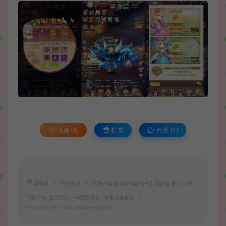
收藏 (4)
打赏
点赞 (
4
)
源码屋
手游资源
三网H5游戏【梦幻契约H5】最新整理Linux手
工服务端+运营后台+GM授权后台+详细搭建教程
https://wd.51boshao.vip/34593/syym/