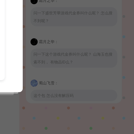
霜月之华：
问一下盛世芳華游戏代金券叫什么呢？ 怎么搜
不到呢？
霜月之华：
问一下这个游戏代金券叫什么呢？ 山海玉也搜
索不到， 有物品ID么？
蜀山飞雪：
这个包 怎么没有解压码
波少：
山海玉