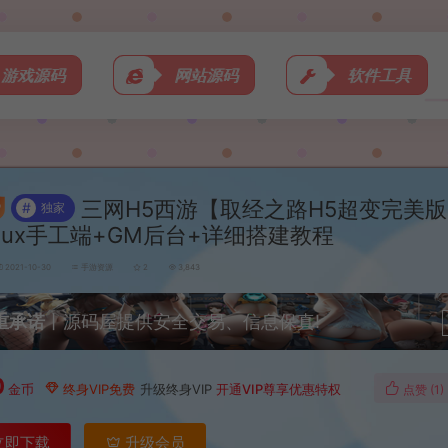
游戏源码
网站源码
软件工具
三网H5西游【取经之路H5超变完美
#
独家
inux手工端+GM后台+详细搭建教程
2021-10-30
手游资源
2
3,843
重承诺
丨源码屋提供安全交易、信息保真!
0
金币
终身VIP免费
升级终身VIP
开通VIP尊享优惠特权
点赞 (
1
)
立即下载
升级会员