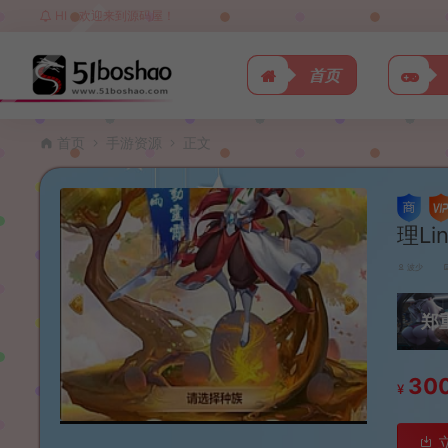
HI，欢迎来到源码屋！
首页
首页
手游资源
正文
理L
波少
郑
30
¥