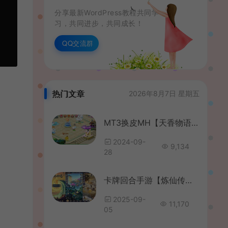
分享最新WordPress教程共同学
习，共同进步，共同成长！
QQ交流群
热门文章
2026年8月7日 星期五
MT3换皮MH【天香物语】最新整理Linux手工服务端+安卓苹果双端+GM后台+详细搭建教程+全套源码
2024-09-
9,134
28
卡牌回合手游【炼仙传说】最新整理单机一键即玩镜像端+Linux手工服务端+GM授权后台+安卓苹果双端+详细搭建教程
2025-09-
11,170
05