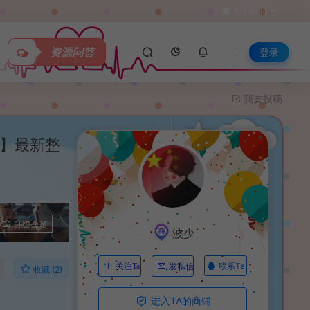
关于我们
资源问答
登录
我要投稿
版】最新整
升级会员
波少
联系Ta
关注Ta
发私信
收藏 (2)
进入TA的商铺