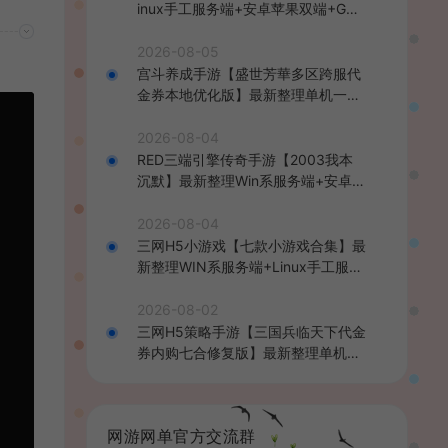
inux手工服务端+安卓苹果双端+GM
后台+详细搭建教程+全套源码+视频
教程
2026-08-05
宫斗养成手游【盛世芳華多区跨服代
金券本地优化版】最新整理单机一键
即玩端+Linux手工服务端+CDK授权
后台+安卓+详细搭建教程
2026-08-04
RED三端引擎传奇手游【2003我本
沉默】最新整理Win系服务端+安卓苹
果PC三端+详细搭建教程
2026-08-04
三网H5小游戏【七款小游戏合集】最
新整理WIN系服务端+Linux手工服务
端+详细搭建教程
2026-08-02
三网H5策略手游【三国兵临天下代金
券内购七合修复版】最新整理单机一
键即玩镜像端+Linux手工服务端+管
理后台+GM授权后台+简易安卓客户
端+详细搭建教程+视频教程
网游网单官方交流群