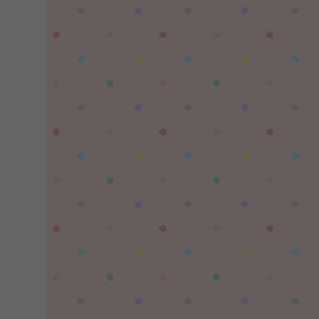
陌✨离殇：
问一下这个游戏代金券叫什么呢？GM后台搜不
到啊