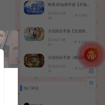
唯美3D仙侠手游【天地决之龙将斩千】最新整理Win系服务端+安卓+多区跨服+管理后台+GM授权后台+详细搭建教程
2024-06-
7,788
06
大话回合手游【无涯西游】最新整理Linux手工端+安卓苹果双端+定制后台+详细搭建教程
2021-08-
3,019
31
大话回合手游《精品西游之虎虎生威》最新整理WIN系服务端+安卓苹果双端+GM后台+详细搭建教程
2022-02-
2,971
10
热门评论