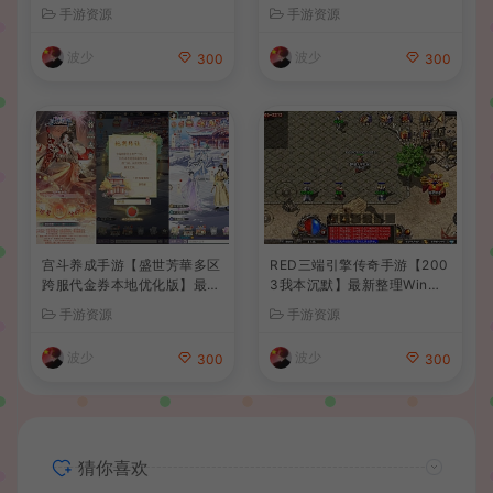
后台+详细搭建教程
卓苹果双端+GM后台+详细搭
手游资源
手游资源
建教程+全套源码+视频教程
波少
波少
300
300
宫斗养成手游【盛世芳華多区
RED三端引擎传奇手游【200
跨服代金券本地优化版】最新
3我本沉默】最新整理Win系
整理单机一键即玩端+Linux
服务端+安卓苹果PC三端+详
手游资源
手游资源
手工服务端+CDK授权后台
细搭建教程
+安卓+详细搭建教程
波少
波少
300
300
猜你喜欢