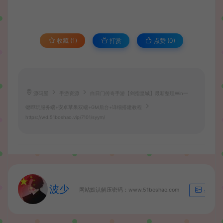
收藏 (1)
打赏
点赞 (
0
)
源码屋
手游资源
白日门传奇手游【剑指皇城】最新整理Win一
键即玩服务端+安卓苹果双端+GM后台+详细搭建教程
https://wd.51boshao.vip/7101/syym/
波少
网站默认解压密码：www.51boshao.com
生成海