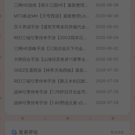
三网H5游戏【萌斗三国H5】最新整理WIN系服务端+GM后台+详细搭建教程
2026-08-08
MT3换皮MH【天穹西游】最新整理Linux手工服务端+安卓苹果双端+GM后台+详细搭建教程+全套源码+视频教程
2026-08-06
宫斗养成手游【盛世芳華多区跨服代金券本地优化版】最新整理单机一键即玩端+Linux手工服务端+CDK授权后台+安卓+详细搭建教程
2026-08-05
RED三端引擎传奇手游【2003我本沉默】最新整理Win系服务端+安卓苹果PC三端+详细搭建教程
2026-08-04
三网H5策略手游【三国兵临天下代金券内购七合修复版】最新整理单机一键即玩镜像端+Linux手工服务端+管理后台+GM授权后台+简易安卓客户端+详细搭建教程+视频教程
2026-08-02
卡牌回合手游【山海经异兽录11赛季全人物代金券内购版】最新整理WIN系服务端+授权GM后台+管理后台+热更修改工具+安卓+详细搭建教程
2026-08-02
GGE2互通西游【神界天海西柚】最新整理Win系服务端+安卓苹果PC三端+内置GM工具+全套源码+详细搭建教程+视频教程
2026-07-30
RED三端引擎传奇手游【聚义木剑沉默高仿嘟嘟沉默】最新整理Win系服务端+安卓苹果PC三端+详细搭建教程
2026-07-29
战神引擎传奇手游【1.76怀旧月光金币版】最新整理Win系复古服务端+安卓苹果双端+GM授权物品后台+详细搭建教程
2026-07-29
战神引擎传奇手游【1.80野战元素-白猪7.2免授权】最新整理Win系特色服务端+安卓+GM授权物品后台+详细搭建教程
2026-07-28
发表评论
暂无评论