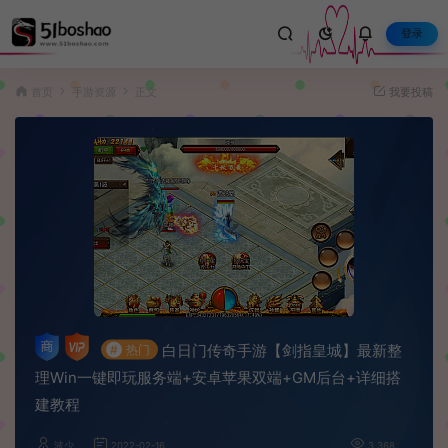
登录
首页
手游资源
正文
我要投稿
白日门传奇手游【剑指皇城】最新整
#
热门
理Win一键即玩服务端+安卓苹果双端+GM后台+详细搭
建教程
波少
2022-02-16
3,368