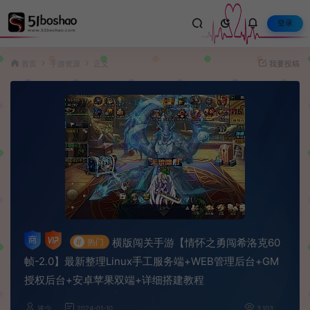
登录
首页
手游资源
正文
我要投稿
横版闯关手游【情怀之勇闯希洛克60
#
热门
帧-2.0】最新整理Linux手工服务端+WEB管理后台+GM
授权后台+安卓苹果双端+详细搭建教程
波少
2024-01-10
3,103