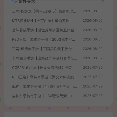
猜你喜欢
三网H5游戏【萌斗三国H5】最新整理WIN系服务端+GM后台+详细搭建教程
2026-08-08
MT3换皮MH【天穹西游】最新整理Linux手工服务端+安卓苹果双端+GM后台+详细搭建教程+全套源码+视频教程
2026-08-06
宫斗养成手游【盛世芳華多区跨服代金券本地优化版】最新整理单机一键即玩端+Linux手工服务端+CDK授权后台+安卓+详细搭建教程
2026-08-05
RED三端引擎传奇手游【2003我本沉默】最新整理Win系服务端+安卓苹果PC三端+详细搭建教程
2026-08-04
三网H5策略手游【三国兵临天下代金券内购七合修复版】最新整理单机一键即玩镜像端+Linux手工服务端+管理后台+GM授权后台+简易安卓客户端+详细搭建教程+视频教程
2026-08-02
卡牌回合手游【山海经异兽录11赛季全人物代金券内购版】最新整理WIN系服务端+授权GM后台+管理后台+热更修改工具+安卓+详细搭建教程
2026-08-02
GGE2互通西游【神界天海西柚】最新整理Win系服务端+安卓苹果PC三端+内置GM工具+全套源码+详细搭建教程+视频教程
2026-07-30
RED三端引擎传奇手游【聚义木剑沉默高仿嘟嘟沉默】最新整理Win系服务端+安卓苹果PC三端+详细搭建教程
2026-07-29
战神引擎传奇手游【1.76怀旧月光金币版】最新整理Win系复古服务端+安卓苹果双端+GM授权物品后台+详细搭建教程
2026-07-29
战神引擎传奇手游【1.80野战元素-白猪7.2免授权】最新整理Win系特色服务端+安卓+GM授权物品后台+详细搭建教程
2026-07-28