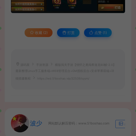
收藏 (2)
打赏
点赞 (
1
)
源码屋
手游资源
横版闯关手游【情怀之勇闯希洛克60帧-2.0】
最新整理Linux手工服务端+WEB管理后台+GM授权后台+安卓苹果双端+详
细搭建教程
https://wd.51boshao.vip/32539/syym/
波少
网站默认解压密码：www.51boshao.com
生成海