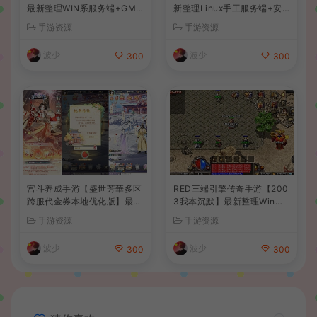
最新整理WIN系服务端+GM
新整理Linux手工服务端+安
后台+详细搭建教程
卓苹果双端+GM后台+详细搭
手游资源
手游资源
建教程+全套源码+视频教程
波少
波少
300
300
宫斗养成手游【盛世芳華多区
RED三端引擎传奇手游【200
跨服代金券本地优化版】最新
3我本沉默】最新整理Win系
整理单机一键即玩端+Linux
服务端+安卓苹果PC三端+详
手游资源
手游资源
手工服务端+CDK授权后台
细搭建教程
+安卓+详细搭建教程
波少
波少
300
300