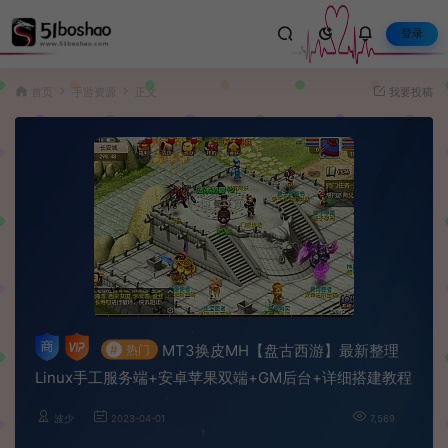
登录
首页
手游资源
正文
我要投稿
MT3换皮MH【盘古西游】最新整理
#
热门
Linux手工服务端+安卓苹果双端+GM后台+详细搭建教程
波少
2023-04-01
7,569