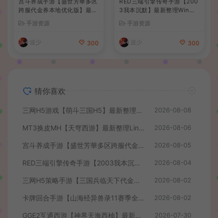
宫斗养成手游【盛世芳華多区
RED三端引擎传奇手游【200
跨服代金券本地优化版】最新
3我本沉默】最新整理Win系
整理单机一键即玩端+Linux
服务端+安卓苹果PC三端+详
手游资源
手游资源
手工服务端+CDK授权后台
细搭建教程
+安卓+详细搭建教程
波少
波少
300
300
猜你喜欢
三网H5游戏【萌斗三国H5】最新整理WIN系服务端+GM后台+详细搭建教程
2026-08-08
MT3换皮MH【天穹西游】最新整理Linux手工服务端+安卓苹果双端+GM后台+详细搭建教程+全套源码+视频教程
2026-08-06
宫斗养成手游【盛世芳華多区跨服代金券本地优化版】最新整理单机一键即玩端+Linux手工服务端+CDK授权后台+安卓+详细搭建教程
2026-08-05
RED三端引擎传奇手游【2003我本沉默】最新整理Win系服务端+安卓苹果PC三端+详细搭建教程
2026-08-04
三网H5策略手游【三国兵临天下代金券内购七合修复版】最新整理单机一键即玩镜像端+Linux手工服务端+管理后台+GM授权后台+简易安卓客户端+详细搭建教程+视频教程
2026-08-02
卡牌回合手游【山海经异兽录11赛季全人物代金券内购版】最新整理WIN系服务端+授权GM后台+管理后台+热更修改工具+安卓+详细搭建教程
2026-08-02
GGE2互通西游【神界天海西柚】最新整理Win系服务端+安卓苹果PC三端+内置GM工具+全套源码+详细搭建教程+视频教程
2026-07-30