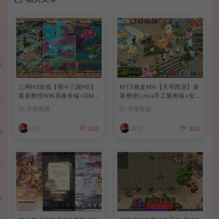
三网H5游戏【萌斗三国H5】
MT3换皮MH【天穹西游】最
最新整理WIN系服务端+GM
新整理Linux手工服务端+安
后台+详细搭建教程
卓苹果双端+GM后台+详细搭
手游资源
手游资源
建教程+全套源码+视频教程
波少
波少
300
300