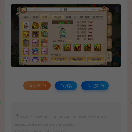
收藏 (0)
打赏
点赞 (
0
)
源码屋
手游资源
MT3换皮MH【盘古西游】最新整理Linux手工
服务端+安卓苹果双端+GM后台+详细搭建教程
https://wd.51boshao.vip/20387/syym/