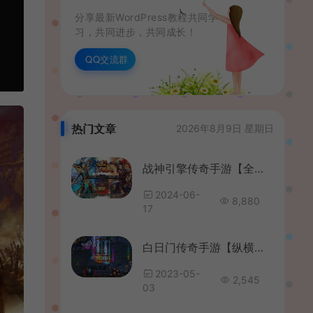
分享最新WordPress教程共同学
习，共同进步，共同成长！
QQ交流群
热门文章
2026年8月9日 星期日
战神引擎传奇手游【全新决战沙城三职业-白猪3.1】最新整理Win系服务端+安卓苹果双端+GM授权后台+详细搭建教程
2024-06-
8,880
17
白日门传奇手游【纵横单职业修改版】最新整理WIN系商业服务端+安卓+GM工具+详细搭建教程
2023-05-
2,545
03