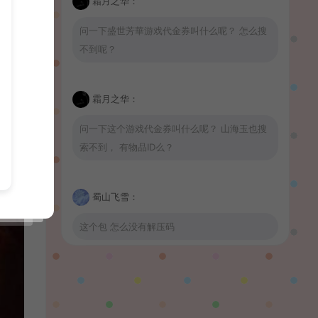
霜月之华：
问一下盛世芳華游戏代金券叫什么呢？ 怎么搜
不到呢？
霜月之华：
问一下这个游戏代金券叫什么呢？ 山海玉也搜
索不到， 有物品ID么？
蜀山飞雪：
这个包 怎么没有解压码
波少：
山海玉