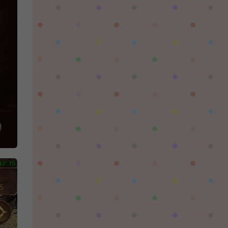
陌✨离殇：
问一下这个游戏代金券叫什么呢？GM后台搜不
到啊