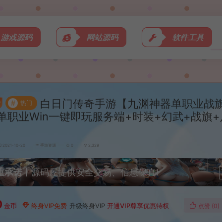
游戏源码
网站源码
软件工具
白日门传奇手游【九渊神器单职业战
#
热门
单职业Win一键即玩服务端+时装+幻武+战旗+
2021-10-20
手游资源
0
2,329
重承诺
丨源码屋提供安全交易、信息保真!
0
金币
终身VIP免费
升级终身VIP
开通VIP尊享优惠特权
点赞 (
0
)