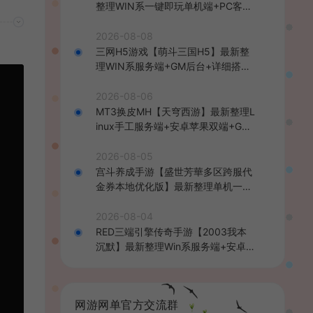
整理WIN系一键即玩单机端+PC客户
端+详细搭建教程
2026-08-08
三网H5游戏【萌斗三国H5】最新整
理WIN系服务端+GM后台+详细搭建
教程
2026-08-06
MT3换皮MH【天穹西游】最新整理L
inux手工服务端+安卓苹果双端+GM
后台+详细搭建教程+全套源码+视频
教程
2026-08-05
宫斗养成手游【盛世芳華多区跨服代
金券本地优化版】最新整理单机一键
即玩端+Linux手工服务端+CDK授权
后台+安卓+详细搭建教程
2026-08-04
RED三端引擎传奇手游【2003我本
沉默】最新整理Win系服务端+安卓苹
果PC三端+详细搭建教程
网游网单官方交流群