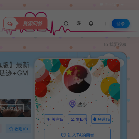
关于我们
资源问答
登录
我要投稿
旗版】最新
足迹+GM
波少
升级会员
联系Ta
关注Ta
发私信
收藏 (0)
进入TA的商铺