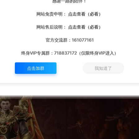
感谢一路的陪伴！
网站免责申明：
点击查看（必看）
网站售后说明：
点击查看（必看）
官方交流群：161077161
终身VIP专属群：718837172（仅限终身VIP进入）
点击加群
我知道了