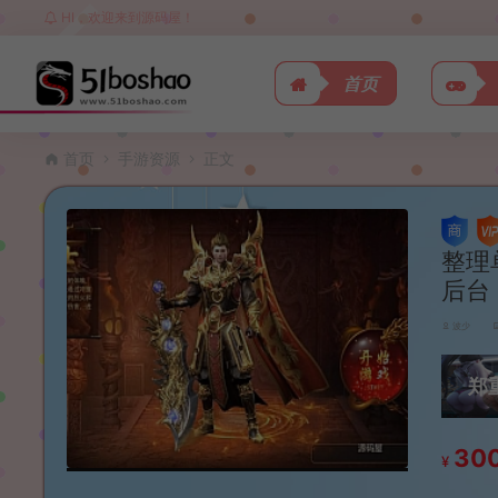
HI，欢迎来到源码屋！
首页
首页
手游资源
正文
整理
后台
波少
郑
30
¥