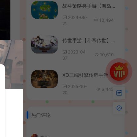
战斗策略类手游【海岛奇兵】最新整理Win系服务端+安卓+详细搭建教程
2024-08-
10,494
21
传世手游【斗帝传世】最新整理单机一键既玩服务端+Linux手工服务端+安卓苹果双端+GM授权后台+详细搭建教程
2023-04-
10,610
07
XO三端引擎传奇手游【1.80龙魂合击微变版】最新整理Win系服务端+PC安卓苹果三端+加密工具+详细搭建教程
2025-10-
6,445
20
热门评论