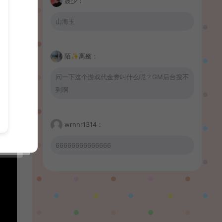
波少：
山海玉
陌✨离殇：
问一下这个游戏代金券叫什么呢？GM后台搜不
到啊
wrnnr1314：
66666666666666
習慣性♠思念：
有没BUG