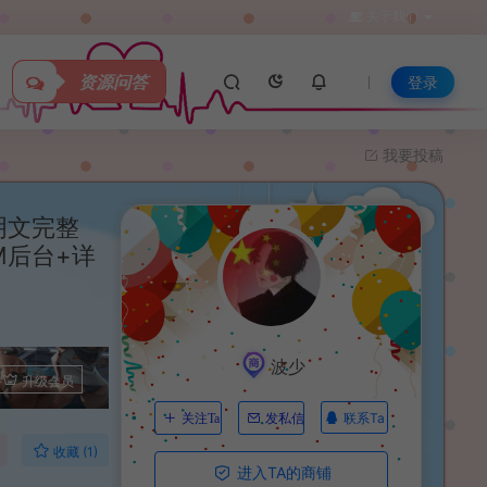
关于我们
资源问答
登录
我要投稿
明文完整
M后台+详
波少
升级会员
联系Ta
关注Ta
发私信
收藏 (1)
进入TA的商铺