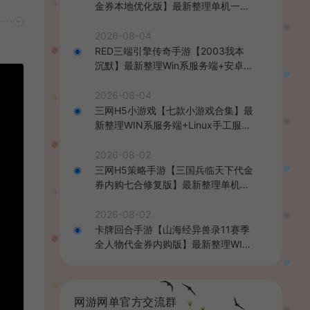
金券本地优化版】最新整理单机一键
即玩端+Linux手工服务端+CDK授权
后台+安卓+详细搭建教程
2026-08-04
RED三端引擎传奇手游【2003我本
沉默】最新整理Win系服务端+安卓苹
果PC三端+详细搭建教程
2026-08-04
三网H5小游戏【七款小游戏合集】最
新整理WIN系服务端+Linux手工服务
端+详细搭建教程
2026-08-02
三网H5策略手游【三国兵临天下代金
券内购七合修复版】最新整理单机一
键即玩镜像端+Linux手工服务端+管
理后台+GM授权后台+简易安卓客户
2026-08-02
端+详细搭建教程+视频教程
卡牌回合手游【山海经异兽录11赛季
全人物代金券内购版】最新整理WIN
系服务端+授权GM后台+管理后台
+热更修改工具+安卓+详细搭建教程
网游网单官方交流群