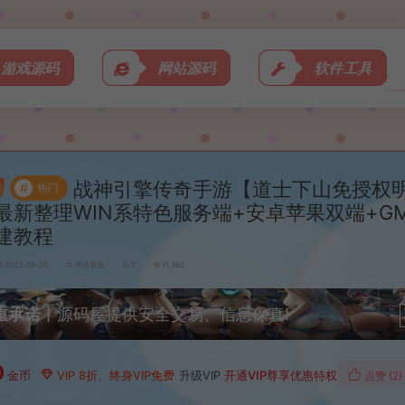
游戏源码
网站源码
软件工具
战神引擎传奇手游【道士下山免授权
#
热门
最新整理WIN系特色服务端+安卓苹果双端+G
建教程
2023-05-25
手游资源
1
11,360
重承诺
丨源码屋提供安全交易、信息保真!
0
金币
VIP 8折、终身VIP免费
升级VIP
开通VIP尊享优惠特权
点赞 (
2
)