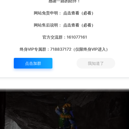
感谢一路的陪伴！
网站免责申明：
点击查看（必看）
网站售后说明：
点击查看（必看）
官方交流群：161077161
终身VIP专属群：718837172（仅限终身VIP进入）
点击加群
我知道了