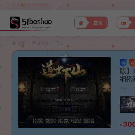
HI，欢迎来到源码屋！
首页
首页
手游资源
正文
版】
细搭
波少
郑
30
¥