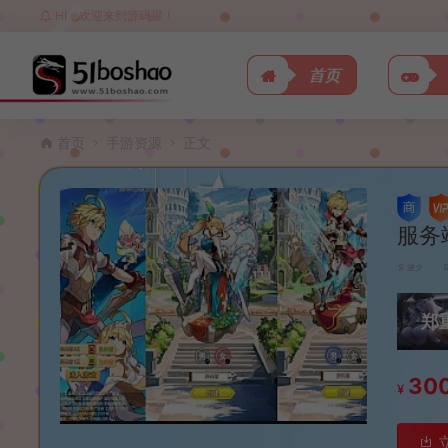
HI，欢迎来到源码屋！
首页
首页
手游资源
正文
服务
波少
郑
30
¥