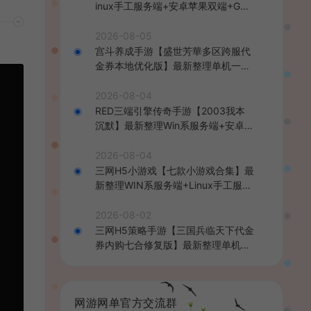
inux手工服务端+安卓苹果双端+GM
后台+详细搭建教程+全套源码+视频
教程
2026-08-05
宫斗养成手游【盛世芳華多区跨服代
金券本地优化版】最新整理单机一键
即玩端+Linux手工服务端+CDK授权
后台+安卓+详细搭建教程
2026-08-04
RED三端引擎传奇手游【2003我本
沉默】最新整理Win系服务端+安卓苹
果PC三端+详细搭建教程
2026-08-04
三网H5小游戏【七款小游戏合集】最
新整理WIN系服务端+Linux手工服务
端+详细搭建教程
2026-08-02
三网H5策略手游【三国兵临天下代金
券内购七合修复版】最新整理单机一
键即玩镜像端+Linux手工服务端+管
理后台+GM授权后台+简易安卓客户
端+详细搭建教程+视频教程
网游网单官方交流群