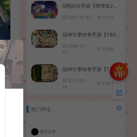
Q萌回合手游【弹弹岛2】最新整理Linux手工服务端+安卓苹果双端+解密工具+GM后台+详细搭建教程
2021-12-27
2,517
战神引擎传奇手游【1.80网毅传奇[白猪3.1]】最新整理WIN系特色服务端+安卓苹果双端+GM授权后台+详细搭建教程
2024-01-
5,185
11
战神引擎传奇手游【1.70公益复古金币版】最新整理Win系复古服务端+安卓+GM授权后台+详细搭建教程
2022-07-
2,657
16
热门评论
霜月之华：