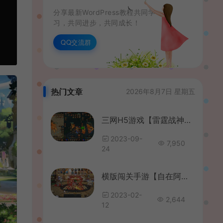
分享最新WordPress教程共同学
习，共同进步，共同成长！
QQ交流群
热门文章
2026年8月7日 星期五
三网H5游戏【雷霆战神之龙城争霸H5】最新整理Win一键服务端+多区+GM授权后台+详细搭建教程
2023-09-
7,950
24
横版闯关手游【自在阿拉肝修复版】最新整理Linux手工服务端+安卓苹果双端+版本配套中文表+运营后台+GM授权后台+详细搭建教程
2023-02-
2,644
12