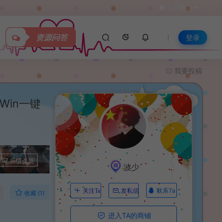
关于我们
资源问答
登录
我要投稿
Win一键
升级会员
波少
联系Ta
关注Ta
发私信
收藏 (1)
进入TA的商铺