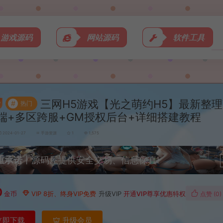
游戏源码
网站源码
软件工具
三网H5游戏【光之萌约H5】最新整理
#
热门
端+多区跨服+GM授权后台+详细搭建教程
2024-01-27
手游资源
1
1,575
重承诺
丨源码屋提供安全交易、信息保真!
0
金币
VIP 8折、终身VIP免费
升级VIP
开通VIP尊享优惠特权
点赞 (
0
)
立即下载
升级会员