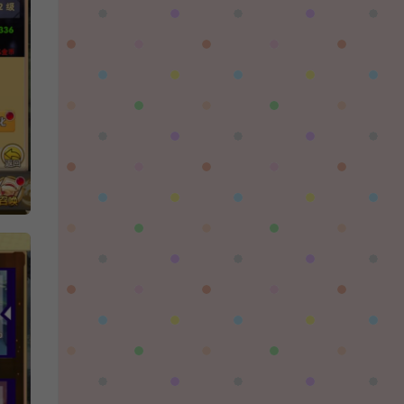
陌✨离殇：
问一下这个游戏代金券叫什么呢？GM后台搜不
到啊