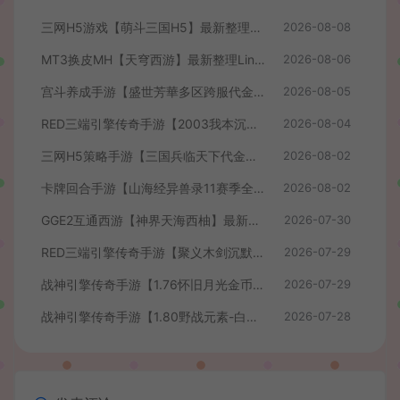
三网H5游戏【萌斗三国H5】最新整理WIN系服务端+GM后台+详细搭建教程
2026-08-08
MT3换皮MH【天穹西游】最新整理Linux手工服务端+安卓苹果双端+GM后台+详细搭建教程+全套源码+视频教程
2026-08-06
宫斗养成手游【盛世芳華多区跨服代金券本地优化版】最新整理单机一键即玩端+Linux手工服务端+CDK授权后台+安卓+详细搭建教程
2026-08-05
RED三端引擎传奇手游【2003我本沉默】最新整理Win系服务端+安卓苹果PC三端+详细搭建教程
2026-08-04
三网H5策略手游【三国兵临天下代金券内购七合修复版】最新整理单机一键即玩镜像端+Linux手工服务端+管理后台+GM授权后台+简易安卓客户端+详细搭建教程+视频教程
2026-08-02
卡牌回合手游【山海经异兽录11赛季全人物代金券内购版】最新整理WIN系服务端+授权GM后台+管理后台+热更修改工具+安卓+详细搭建教程
2026-08-02
GGE2互通西游【神界天海西柚】最新整理Win系服务端+安卓苹果PC三端+内置GM工具+全套源码+详细搭建教程+视频教程
2026-07-30
RED三端引擎传奇手游【聚义木剑沉默高仿嘟嘟沉默】最新整理Win系服务端+安卓苹果PC三端+详细搭建教程
2026-07-29
战神引擎传奇手游【1.76怀旧月光金币版】最新整理Win系复古服务端+安卓苹果双端+GM授权物品后台+详细搭建教程
2026-07-29
战神引擎传奇手游【1.80野战元素-白猪7.2免授权】最新整理Win系特色服务端+安卓+GM授权物品后台+详细搭建教程
2026-07-28