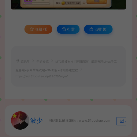
收藏 (1)
打赏
点赞 (
0
)
源码屋
手游资源
MT3换皮MH【怀旧西游】最新整理Linux手工
服务端+安卓苹果双端+GM后台+详细搭建教程
https://wd.51boshao.vip/22070/syym/
波少
网站默认解压密码：www.51boshao.com
生成海