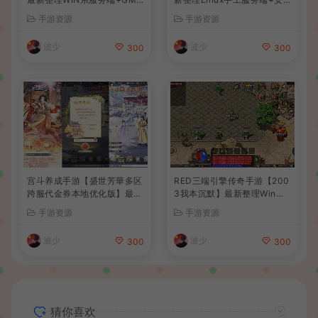
后台+详细搭建教程
卓苹果双端+GM后台+详细搭
手游资源
手游资源
建教程+全套源码+视频教程
波少
波少
300
300
宫斗养成手游【盛世芳華多区
RED三端引擎传奇手游【200
跨服代金券本地优化版】最新
3我本沉默】最新整理Win系
整理单机一键即玩端+Linux
服务端+安卓苹果PC三端+详
手游资源
手游资源
手工服务端+CDK授权后台
细搭建教程
+安卓+详细搭建教程
波少
波少
300
300
猜你喜欢