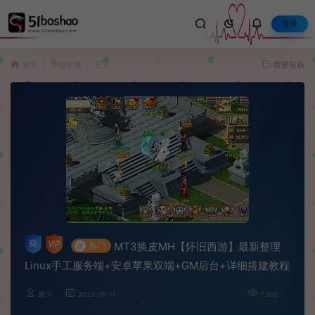
登录
首页
手游资源
正文
我要投稿
MT3换皮MH【怀旧西游】最新整理
#
热门
Linux手工服务端+安卓苹果双端+GM后台+详细搭建教程
波少
2023-05-17
7,365