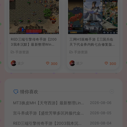
RED三端引擎传奇手游【200
三网H5策略手游【三国兵临
3我本沉默】最新整理Win系
天下代金券内购七合修复版】
服务端+安卓苹果PC三端+详
最新整理单机一键即玩镜像端
手游资源
手游资源
细搭建教程
+Linux手工服务端+管理后台
+GM授权后台+简易安卓客户
波少
波少
300
300
端+详细搭建教程+视频教程
猜你喜欢
MT3换皮MH【天穹西游】最新整理Linux手工服务端+安卓苹果双端+GM后台+详细搭建教程+全套源码+视频教程
2026-08-06
宫斗养成手游【盛世芳華多区跨服代金券本地优化版】最新整理单机一键即玩端+Linux手工服务端+CDK授权后台+安卓+详细搭建教程
2026-08-05
RED三端引擎传奇手游【2003我本沉默】最新整理Win系服务端+安卓苹果PC三端+详细搭建教程
2026-08-04