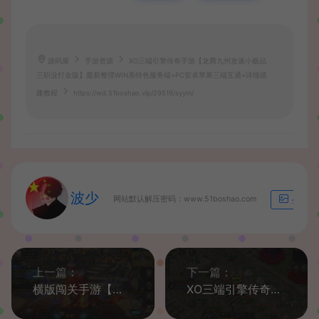
源码屋
手游资源
XO三端引擎传奇手游【龙腾九州攻速小极品
三职业打金版】最新整理WIN系特色服务端+PC安卓苹果三端互通+详细搭
建教程
https://wd.51boshao.vip/29519/syym/
波少
网站默认解压密码：www.51boshao.com
生成海
上一篇：
下一篇：
横版闯关手游【格斗之夜义斩天下最新篇章】最新整理Linux手工服务端+配套中文表+WEB管理后台+GM授权后台+安卓苹果双端+详细搭建教程
XO三端引擎传奇手游【1.80豪情火龙合击打金版】最新整理WIN系特色服务端+PC安卓苹果三端互通+详细搭建教程