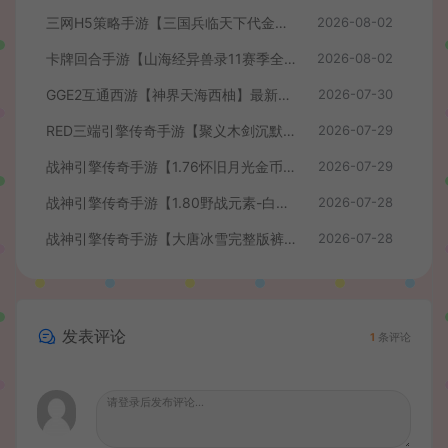
三网H5策略手游【三国兵临天下代金券内购七合修复版】最新整理单机一键即玩镜像端+Linux手工服务端+管理后台+GM授权后台+简易安卓客户端+详细搭建教程+视频教程
2026-08-02
卡牌回合手游【山海经异兽录11赛季全人物代金券内购版】最新整理WIN系服务端+授权GM后台+管理后台+热更修改工具+安卓+详细搭建教程
2026-08-02
GGE2互通西游【神界天海西柚】最新整理Win系服务端+安卓苹果PC三端+内置GM工具+全套源码+详细搭建教程+视频教程
2026-07-30
RED三端引擎传奇手游【聚义木剑沉默高仿嘟嘟沉默】最新整理Win系服务端+安卓苹果PC三端+详细搭建教程
2026-07-29
战神引擎传奇手游【1.76怀旧月光金币版】最新整理Win系复古服务端+安卓苹果双端+GM授权物品后台+详细搭建教程
2026-07-29
战神引擎传奇手游【1.80野战元素-白猪7.2免授权】最新整理Win系特色服务端+安卓+GM授权物品后台+详细搭建教程
2026-07-28
战神引擎传奇手游【大唐冰雪完整版裤衩7.0免授权】最新整理Win系特色服务端+GM授权后台+安卓苹果双端+详细搭建教程
2026-07-28
发表评论
1
条评论