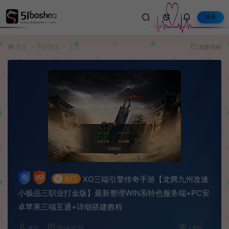
登录
首页
手游资源
正文
我要投稿
XO三端引擎传奇手游【龙腾九州攻速
#
热门
小极品三职业打金版】最新整理WIN系特色服务端+PC安
卓苹果三端互通+详细搭建教程
波少
2024-12-21
5,935