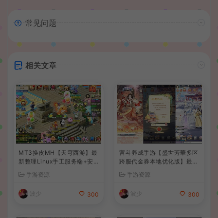
常见问题
相关文章
MT3换皮MH【天穹西游】最
宫斗养成手游【盛世芳華多区
新整理Linux手工服务端+安
跨服代金券本地优化版】最新
卓苹果双端+GM后台+详细搭
整理单机一键即玩端+Linux
手游资源
手游资源
建教程+全套源码+视频教程
手工服务端+CDK授权后台
+安卓+详细搭建教程
波少
波少
300
300