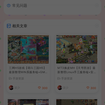
常见问题
相关文章
三网H5游戏【萌斗三国H5】
MT3换皮MH【天穹西游】最
最新整理WIN系服务端+GM
新整理Linux手工服务端+安
后台+详细搭建教程
卓苹果双端+GM后台+详细搭
手游资源
手游资源
建教程+全套源码+视频教程
波少
波少
300
300