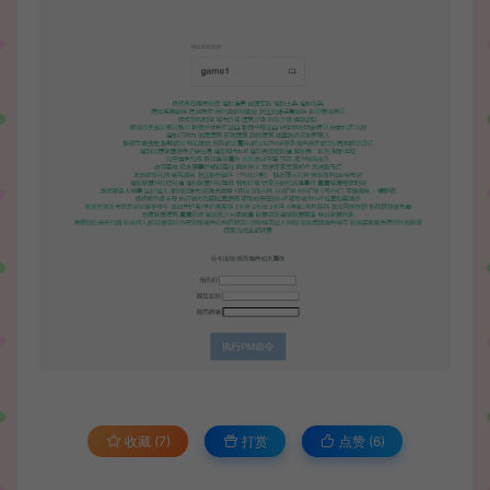
收藏 (7)
打赏
点赞 (
6
)