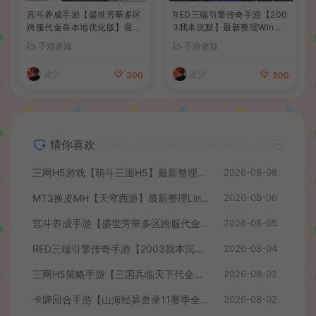
宫斗养成手游【盛世芳華多区
RED三端引擎传奇手游【200
跨服代金券本地优化版】最新
3我本沉默】最新整理Win系
整理单机一键即玩端+Linux
服务端+安卓苹果PC三端+详
手游资源
手游资源
手工服务端+CDK授权后台
细搭建教程
+安卓+详细搭建教程
波少
波少
300
300
猜你喜欢
三网H5游戏【萌斗三国H5】最新整理WIN系服务端+GM后台+详细搭建教程
2026-08-08
MT3换皮MH【天穹西游】最新整理Linux手工服务端+安卓苹果双端+GM后台+详细搭建教程+全套源码+视频教程
2026-08-06
宫斗养成手游【盛世芳華多区跨服代金券本地优化版】最新整理单机一键即玩端+Linux手工服务端+CDK授权后台+安卓+详细搭建教程
2026-08-05
RED三端引擎传奇手游【2003我本沉默】最新整理Win系服务端+安卓苹果PC三端+详细搭建教程
2026-08-04
三网H5策略手游【三国兵临天下代金券内购七合修复版】最新整理单机一键即玩镜像端+Linux手工服务端+管理后台+GM授权后台+简易安卓客户端+详细搭建教程+视频教程
2026-08-02
卡牌回合手游【山海经异兽录11赛季全人物代金券内购版】最新整理WIN系服务端+授权GM后台+管理后台+热更修改工具+安卓+详细搭建教程
2026-08-02