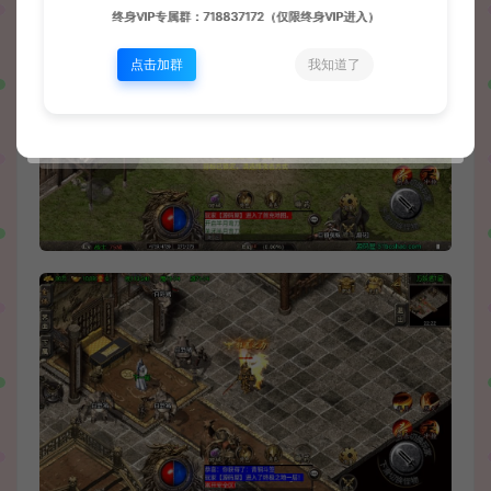
终身VIP专属群：718837172（仅限终身VIP进入）
点击加群
我知道了