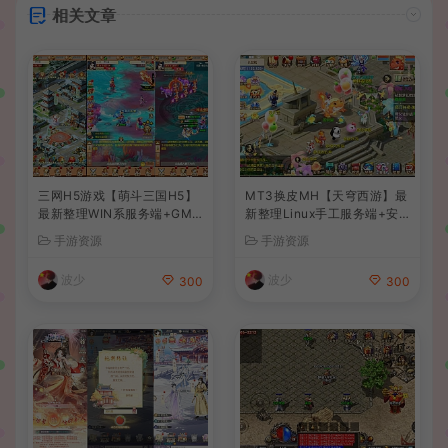
相关文章
三网H5游戏【萌斗三国H5】
MT3换皮MH【天穹西游】最
最新整理WIN系服务端+GM
新整理Linux手工服务端+安
后台+详细搭建教程
卓苹果双端+GM后台+详细搭
手游资源
手游资源
建教程+全套源码+视频教程
波少
波少
300
300