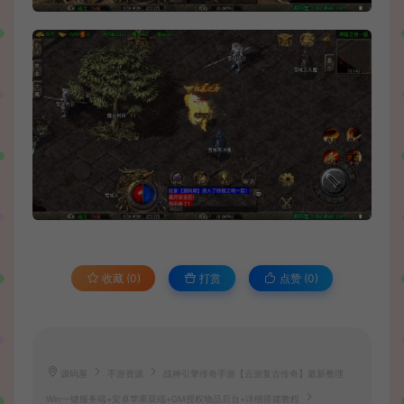
收藏 (0)
打赏
点赞 (
0
)
源码屋
手游资源
战神引擎传奇手游【云游复古传奇】最新整理
Win一键服务端+安卓苹果双端+GM授权物品后台+详细搭建教程