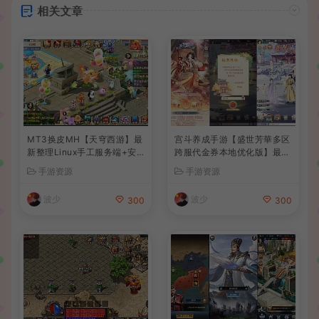
相关文章
MT3换皮MH【天穹西游】最
宫斗养成手游【盛世芳華多区
新整理Linux手工服务端+安
跨服代金券本地优化版】最新
卓苹果双端+GM后台+详细搭
整理单机一键即玩端+Linux
手游资源
手游资源
建教程+全套源码+视频教程
手工服务端+CDK授权后台
+安卓+详细搭建教程
波少
波少
300
300