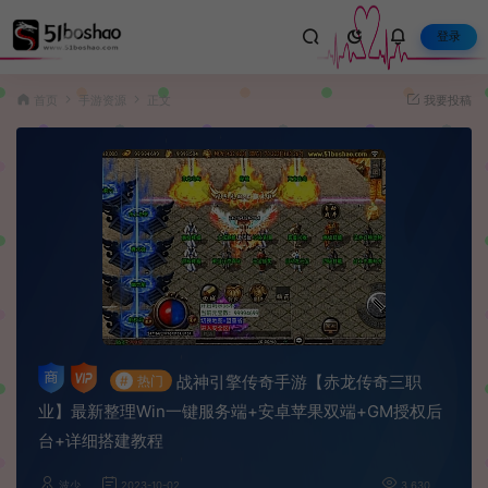
登录
首页
手游资源
正文
我要投稿
战神引擎传奇手游【赤龙传奇三职
#
热门
业】最新整理Win一键服务端+安卓苹果双端+GM授权后
台+详细搭建教程
波少
2023-10-02
3,630