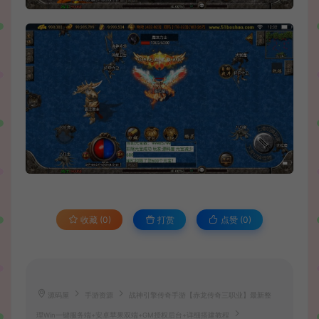
收藏 (0)
打赏
点赞 (
0
)
源码屋
手游资源
战神引擎传奇手游【赤龙传奇三职业】最新整
理Win一键服务端+安卓苹果双端+GM授权后台+详细搭建教程