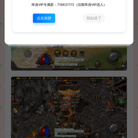
终身VIP专属群：718837172（仅限终身VIP进入）
点击加群
我知道了