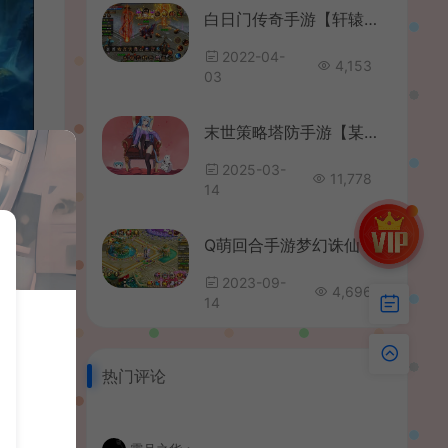
白日门传奇手游【轩辕传奇之骑战世界】最新整理Win一键即玩服务端+坐骑+元神+魂环+GM后台+详细搭建教程
2022-04-
4,153
03
末世策略塔防手游【某炮259魔改版】最新整理单机一键即玩镜像端+Linux手工服务端+安卓苹果双端+本地热更+本地验证+解密工具+CDK后台+运营后台+详细搭建教程+视频教程
2025-03-
11,778
14
Q萌回合手游梦幻诛仙13职业【完美世界梦诛】最新整理Linux手工端+安卓苹果双端+多功能GM后台+详细搭建教程
2023-09-
4,696
14
热门评论