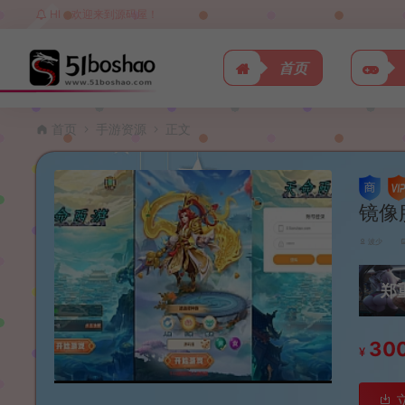
HI，欢迎来到源码屋！
首页
首页
手游资源
正文
镜像
波少
郑
30
¥