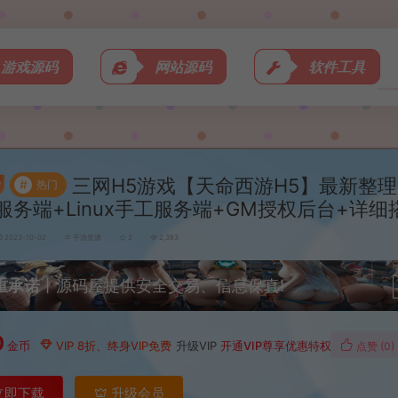
游戏源码
网站源码
软件工具
三网H5游戏【天命西游H5】最新整
#
热门
服务端+Linux手工服务端+GM授权后台+详
2023-10-02
手游资源
2
2,383
重承诺
丨源码屋提供安全交易、信息保真!
0
金币
VIP 8折、终身VIP免费
升级VIP
开通VIP尊享优惠特权
点赞 (
0
)
立即下载
升级会员