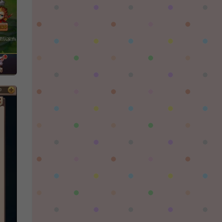
陌✨离殇：
问一下这个游戏代金券叫什么呢？GM后台搜不
到啊