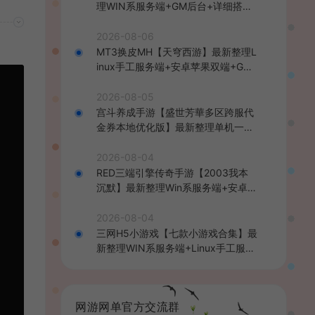
理WIN系服务端+GM后台+详细搭建
教程
2026-08-06
MT3换皮MH【天穹西游】最新整理L
inux手工服务端+安卓苹果双端+GM
后台+详细搭建教程+全套源码+视频
教程
2026-08-05
宫斗养成手游【盛世芳華多区跨服代
金券本地优化版】最新整理单机一键
即玩端+Linux手工服务端+CDK授权
后台+安卓+详细搭建教程
2026-08-04
RED三端引擎传奇手游【2003我本
沉默】最新整理Win系服务端+安卓苹
果PC三端+详细搭建教程
2026-08-04
三网H5小游戏【七款小游戏合集】最
新整理WIN系服务端+Linux手工服务
端+详细搭建教程
网游网单官方交流群