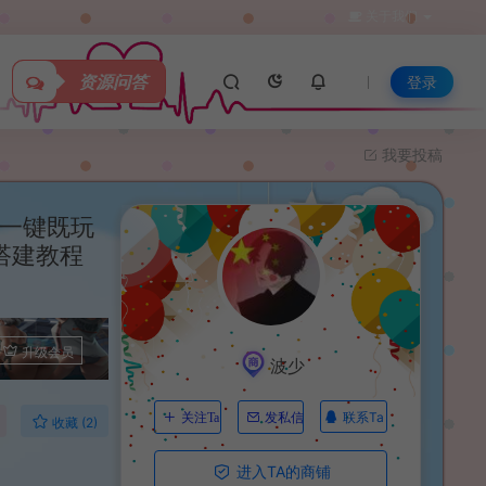
关于我们
资源问答
登录
我要投稿
理一键既玩
细搭建教程
升级会员
波少
联系Ta
关注Ta
发私信
收藏 (2)
进入TA的商铺