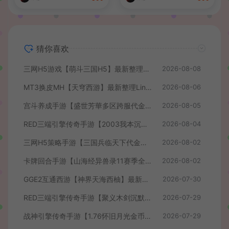
猜你喜欢
三网H5游戏【萌斗三国H5】最新整理WIN系服务端+GM后台+详细搭建教程
2026-08-08
MT3换皮MH【天穹西游】最新整理Linux手工服务端+安卓苹果双端+GM后台+详细搭建教程+全套源码+视频教程
2026-08-06
宫斗养成手游【盛世芳華多区跨服代金券本地优化版】最新整理单机一键即玩端+Linux手工服务端+CDK授权后台+安卓+详细搭建教程
2026-08-05
RED三端引擎传奇手游【2003我本沉默】最新整理Win系服务端+安卓苹果PC三端+详细搭建教程
2026-08-04
三网H5策略手游【三国兵临天下代金券内购七合修复版】最新整理单机一键即玩镜像端+Linux手工服务端+管理后台+GM授权后台+简易安卓客户端+详细搭建教程+视频教程
2026-08-02
卡牌回合手游【山海经异兽录11赛季全人物代金券内购版】最新整理WIN系服务端+授权GM后台+管理后台+热更修改工具+安卓+详细搭建教程
2026-08-02
GGE2互通西游【神界天海西柚】最新整理Win系服务端+安卓苹果PC三端+内置GM工具+全套源码+详细搭建教程+视频教程
2026-07-30
RED三端引擎传奇手游【聚义木剑沉默高仿嘟嘟沉默】最新整理Win系服务端+安卓苹果PC三端+详细搭建教程
2026-07-29
战神引擎传奇手游【1.76怀旧月光金币版】最新整理Win系复古服务端+安卓苹果双端+GM授权物品后台+详细搭建教程
2026-07-29