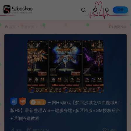
登录
首页
手游资源
正文
我要投稿
三网H5游戏【梦回沙城之铁血魔域BT
#
热门
版H5】最新整理Win一键服务端+多区跨服+GM授权后台
+详细搭建教程
波少
2023-09-24
2,496