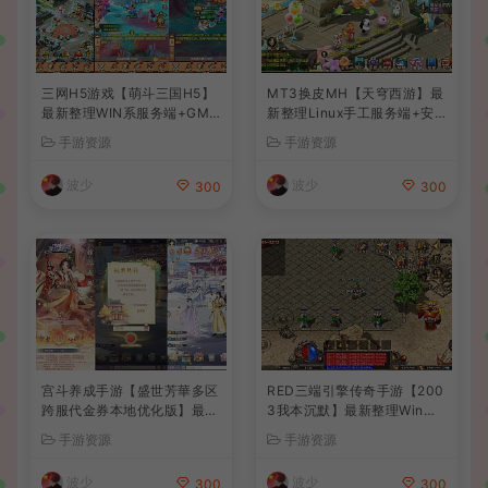
三网H5游戏【萌斗三国H5】
MT3换皮MH【天穹西游】最
最新整理WIN系服务端+GM
新整理Linux手工服务端+安
后台+详细搭建教程
卓苹果双端+GM后台+详细搭
手游资源
手游资源
建教程+全套源码+视频教程
波少
波少
300
300
宫斗养成手游【盛世芳華多区
RED三端引擎传奇手游【200
跨服代金券本地优化版】最新
3我本沉默】最新整理Win系
整理单机一键即玩端+Linux
服务端+安卓苹果PC三端+详
手游资源
手游资源
手工服务端+CDK授权后台
细搭建教程
+安卓+详细搭建教程
波少
波少
300
300