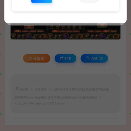
收藏 (0)
打赏
点赞 (
0
)
源码屋
手游资源
三网H5游戏【梦回沙城之铁血魔域BT版H5】
最新整理Win一键服务端+多区跨服+GM授权后台+详细搭建教程
https://wd.51boshao.vip/28723/syym/