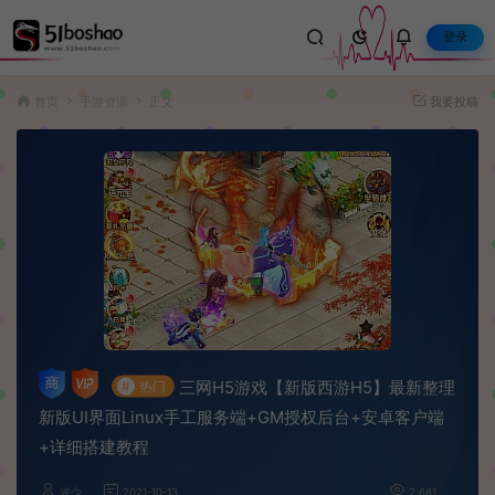
登录
首页
手游资源
正文
我要投稿
三网H5游戏【新版西游H5】最新整理
#
热门
新版UI界面Linux手工服务端+GM授权后台+安卓客户端
+详细搭建教程
波少
2021-10-13
2,681