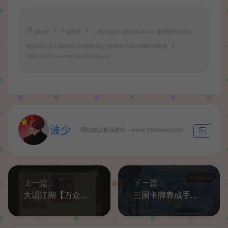
源码屋
手游资源
三网H5游戏【新版西游H5】最新整理新版UI
界面Linux手工服务端+GM授权后台+安卓客户端+详细搭建教程
https://wd.51boshao.vip/2865/syym/
波少
网站默认解压密码：www.51boshao.com
生成海
上一篇：
下一篇：
大话江湖【万众冰雪孩子修复端】最新整理Linux手工服务端+安卓苹果双端+详细搭建教程
三国卡牌养成手游【炽姬无双】最新整理Win一键既玩服务端+授权物品后台+详细搭建教程