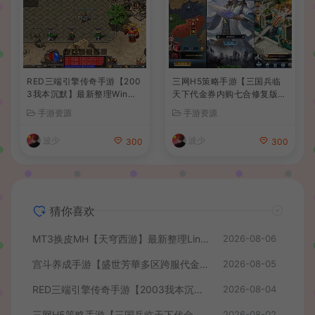
RED三端引擎传奇手游【200
三网H5策略手游【三国兵临
3我本沉默】最新整理Win系
天下代金券内购七合修复版】
服务端+安卓苹果PC三端+详
最新整理单机一键即玩镜像端
手游资源
手游资源
细搭建教程
+Linux手工服务端+管理后台
+GM授权后台+简易安卓客户
波少
波少
300
300
端+详细搭建教程+视频教程
猜你喜欢
MT3换皮MH【天穹西游】最新整理Linux手工服务端+安卓苹果双端+GM后台+详细搭建教程+全套源码+视频教程
2026-08-06
宫斗养成手游【盛世芳華多区跨服代金券本地优化版】最新整理单机一键即玩端+Linux手工服务端+CDK授权后台+安卓+详细搭建教程
2026-08-05
RED三端引擎传奇手游【2003我本沉默】最新整理Win系服务端+安卓苹果PC三端+详细搭建教程
2026-08-04
三网H5策略手游【三国兵临天下代金券内购七合修复版】最新整理单机一键即玩镜像端+Linux手工服务端+管理后台+GM授权后台+简易安卓客户端+详细搭建教程+视频教程
2026-08-02