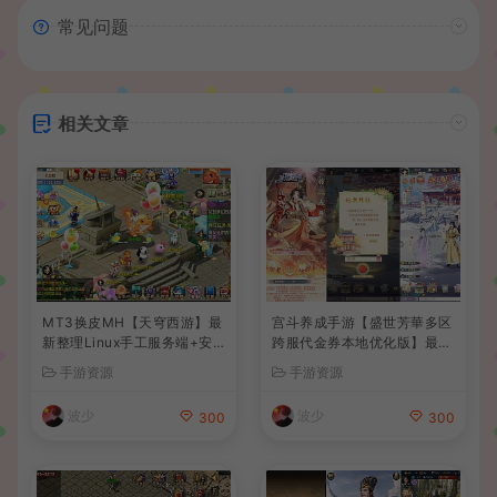
常见问题
相关文章
MT3换皮MH【天穹西游】最
宫斗养成手游【盛世芳華多区
新整理Linux手工服务端+安
跨服代金券本地优化版】最新
卓苹果双端+GM后台+详细搭
整理单机一键即玩端+Linux
手游资源
手游资源
建教程+全套源码+视频教程
手工服务端+CDK授权后台
+安卓+详细搭建教程
波少
波少
300
300