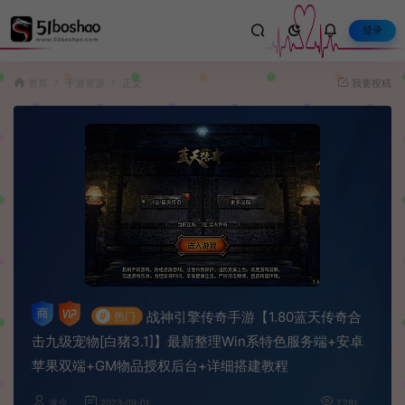
登录
首页
手游资源
正文
我要投稿
战神引擎传奇手游【1.80蓝天传奇合
#
热门
击九级宠物[白猪3.1]】最新整理Win系特色服务端+安卓
苹果双端+GM物品授权后台+详细搭建教程
波少
2023-09-01
7,291