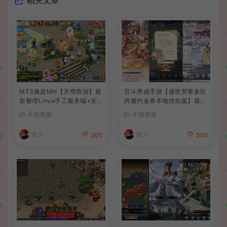
相关文章
MT3换皮MH【天穹西游】最
宫斗养成手游【盛世芳華多区
新整理Linux手工服务端+安
跨服代金券本地优化版】最新
卓苹果双端+GM后台+详细搭
整理单机一键即玩端+Linux
手游资源
手游资源
建教程+全套源码+视频教程
手工服务端+CDK授权后台
+安卓+详细搭建教程
波少
波少
300
300