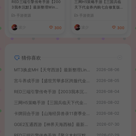
RED三端引擎传奇手游【200
三网H5策略手游【三国兵临
3我本沉默】最新整理Win系
天下代金券内购七合修复版】
服务端+安卓苹果PC三端+详
最新整理单机一键即玩镜像端
手游资源
手游资源
细搭建教程
+Linux手工服务端+管理后台
+GM授权后台+简易安卓客户
波少
波少
300
300
端+详细搭建教程+视频教程
猜你喜欢
MT3换皮MH【天穹西游】最新整理Linux手工服务端+安卓苹果双端+GM后台+详细搭建教程+全套源码+视频教程
2026-08-06
宫斗养成手游【盛世芳華多区跨服代金券本地优化版】最新整理单机一键即玩端+Linux手工服务端+CDK授权后台+安卓+详细搭建教程
2026-08-05
RED三端引擎传奇手游【2003我本沉默】最新整理Win系服务端+安卓苹果PC三端+详细搭建教程
2026-08-04
三网H5策略手游【三国兵临天下代金券内购七合修复版】最新整理单机一键即玩镜像端+Linux手工服务端+管理后台+GM授权后台+简易安卓客户端+详细搭建教程+视频教程
2026-08-02
卡牌回合手游【山海经异兽录11赛季全人物代金券内购版】最新整理WIN系服务端+授权GM后台+管理后台+热更修改工具+安卓+详细搭建教程
2026-08-02
GGE2互通西游【神界天海西柚】最新整理Win系服务端+安卓苹果PC三端+内置GM工具+全套源码+详细搭建教程+视频教程
2026-07-30
RED三端引擎传奇手游【聚义木剑沉默高仿嘟嘟沉默】最新整理Win系服务端+安卓苹果PC三端+详细搭建教程
2026-07-29