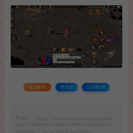
收藏 (0)
打赏
点赞 (
0
)
源码屋
手游资源
战神引擎传奇手游【1.80蓝天传奇合击九级宠
物[白猪3.1]】最新整理Win系特色服务端+安卓苹果双端+GM物品授权后台
+详细搭建教程
https://wd.51boshao.vip/27720/syym/