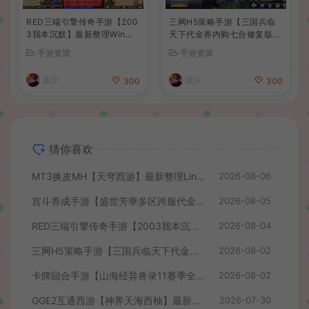
RED三端引擎传奇手游【200
三网H5策略手游【三国兵临
3我本沉默】最新整理Win系
天下代金券内购七合修复版】
服务端+安卓苹果PC三端+详
最新整理单机一键即玩镜像端
手游资源
手游资源
细搭建教程
+Linux手工服务端+管理后台
+GM授权后台+简易安卓客户
波少
波少
300
300
端+详细搭建教程+视频教程
猜你喜欢
MT3换皮MH【天穹西游】最新整理Linux手工服务端+安卓苹果双端+GM后台+详细搭建教程+全套源码+视频教程
2026-08-06
宫斗养成手游【盛世芳華多区跨服代金券本地优化版】最新整理单机一键即玩端+Linux手工服务端+CDK授权后台+安卓+详细搭建教程
2026-08-05
RED三端引擎传奇手游【2003我本沉默】最新整理Win系服务端+安卓苹果PC三端+详细搭建教程
2026-08-04
三网H5策略手游【三国兵临天下代金券内购七合修复版】最新整理单机一键即玩镜像端+Linux手工服务端+管理后台+GM授权后台+简易安卓客户端+详细搭建教程+视频教程
2026-08-02
卡牌回合手游【山海经异兽录11赛季全人物代金券内购版】最新整理WIN系服务端+授权GM后台+管理后台+热更修改工具+安卓+详细搭建教程
2026-08-02
GGE2互通西游【神界天海西柚】最新整理Win系服务端+安卓苹果PC三端+内置GM工具+全套源码+详细搭建教程+视频教程
2026-07-30