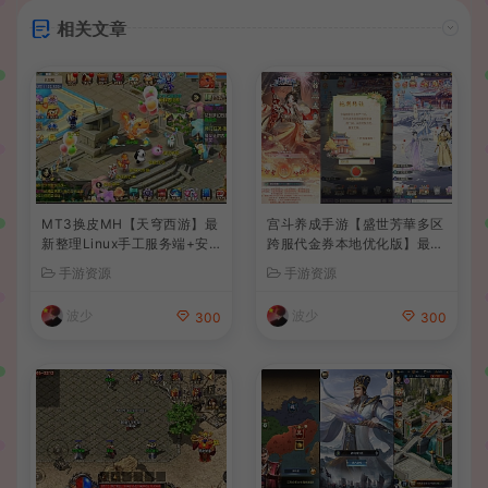
相关文章
MT3换皮MH【天穹西游】最
宫斗养成手游【盛世芳華多区
新整理Linux手工服务端+安
跨服代金券本地优化版】最新
卓苹果双端+GM后台+详细搭
整理单机一键即玩端+Linux
手游资源
手游资源
建教程+全套源码+视频教程
手工服务端+CDK授权后台
+安卓+详细搭建教程
波少
波少
300
300