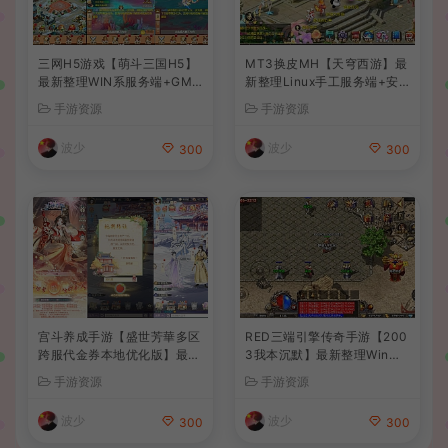
三网H5游戏【萌斗三国H5】
MT3换皮MH【天穹西游】最
最新整理WIN系服务端+GM
新整理Linux手工服务端+安
后台+详细搭建教程
卓苹果双端+GM后台+详细搭
手游资源
手游资源
建教程+全套源码+视频教程
波少
波少
300
300
宫斗养成手游【盛世芳華多区
RED三端引擎传奇手游【200
跨服代金券本地优化版】最新
3我本沉默】最新整理Win系
整理单机一键即玩端+Linux
服务端+安卓苹果PC三端+详
手游资源
手游资源
手工服务端+CDK授权后台
细搭建教程
+安卓+详细搭建教程
波少
波少
300
300