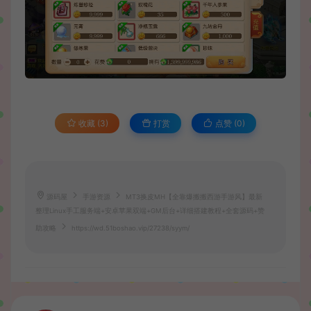
收藏 (3)
打赏
点赞 (
0
)
源码屋
手游资源
MT3换皮MH【全靠爆搬搬西游手游风】最新
整理Linux手工服务端+安卓苹果双端+GM后台+详细搭建教程+全套源码+赞
助攻略
https://wd.51boshao.vip/27238/syym/