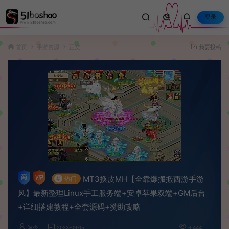
登录
首页
手游资源
正文
我要投稿
MT3换皮MH【全靠爆搬搬西游手游
#
热门
风】最新整理Linux手工服务端+安卓苹果双端+GM后台
+详细搭建教程+全套源码+赞助攻略
波少
2023-09-15
6,444