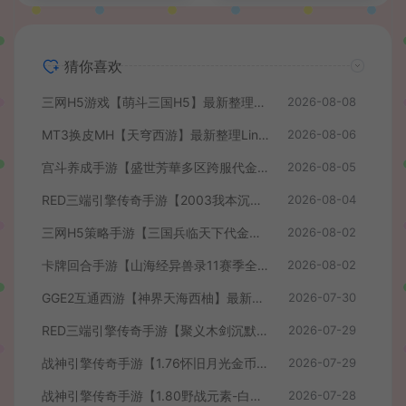
猜你喜欢
三网H5游戏【萌斗三国H5】最新整理WIN系服务端+GM后台+详细搭建教程
2026-08-08
MT3换皮MH【天穹西游】最新整理Linux手工服务端+安卓苹果双端+GM后台+详细搭建教程+全套源码+视频教程
2026-08-06
宫斗养成手游【盛世芳華多区跨服代金券本地优化版】最新整理单机一键即玩端+Linux手工服务端+CDK授权后台+安卓+详细搭建教程
2026-08-05
RED三端引擎传奇手游【2003我本沉默】最新整理Win系服务端+安卓苹果PC三端+详细搭建教程
2026-08-04
三网H5策略手游【三国兵临天下代金券内购七合修复版】最新整理单机一键即玩镜像端+Linux手工服务端+管理后台+GM授权后台+简易安卓客户端+详细搭建教程+视频教程
2026-08-02
卡牌回合手游【山海经异兽录11赛季全人物代金券内购版】最新整理WIN系服务端+授权GM后台+管理后台+热更修改工具+安卓+详细搭建教程
2026-08-02
GGE2互通西游【神界天海西柚】最新整理Win系服务端+安卓苹果PC三端+内置GM工具+全套源码+详细搭建教程+视频教程
2026-07-30
RED三端引擎传奇手游【聚义木剑沉默高仿嘟嘟沉默】最新整理Win系服务端+安卓苹果PC三端+详细搭建教程
2026-07-29
战神引擎传奇手游【1.76怀旧月光金币版】最新整理Win系复古服务端+安卓苹果双端+GM授权物品后台+详细搭建教程
2026-07-29
战神引擎传奇手游【1.80野战元素-白猪7.2免授权】最新整理Win系特色服务端+安卓+GM授权物品后台+详细搭建教程
2026-07-28