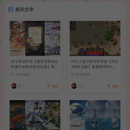
相关文章
宫斗养成手游【盛世芳華多区
RED三端引擎传奇手游【200
跨服代金券本地优化版】最新
3我本沉默】最新整理Win系
整理单机一键即玩端+Linux
服务端+安卓苹果PC三端+详
手游资源
手游资源
手工服务端+CDK授权后台
细搭建教程
+安卓+详细搭建教程
波少
波少
300
300