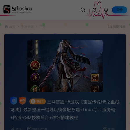
登录
首页
手游资源
正文
我要投稿
三网雷霆H5游戏【雷霆传说H5之血战
#
热门
龙城】最新整理一键既玩镜像服务端+Linux手工服务端
+跨服+GM授权后台+详细搭建教程
波少
2023-07-11
9,118