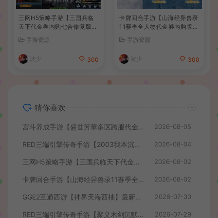
三网H5策略手游【三国兵临
卡牌回合手游【山海经异兽录
天下代金券内购七合修复版】
11赛季全人物代金券内购版】
最新整理单机一键即玩镜像端
最新整理WIN系服务端+授权
手游资源
手游资源
+Linux手工服务端+管理后台
GM后台+管理后台+热更修改
+GM授权后台+简易安卓客户
工具+安卓+详细搭建教程
波少
波少
300
300
端+详细搭建教程+视频教程
猜你喜欢
宫斗养成手游【盛世芳華多区跨服代金券本地优化版】最新整理单机一键即玩端+Linux手工服务端+CDK授权后台+安卓+详细搭建教程
2026-08-05
RED三端引擎传奇手游【2003我本沉默】最新整理Win系服务端+安卓苹果PC三端+详细搭建教程
2026-08-04
三网H5策略手游【三国兵临天下代金券内购七合修复版】最新整理单机一键即玩镜像端+Linux手工服务端+管理后台+GM授权后台+简易安卓客户端+详细搭建教程+视频教程
2026-08-02
卡牌回合手游【山海经异兽录11赛季全人物代金券内购版】最新整理WIN系服务端+授权GM后台+管理后台+热更修改工具+安卓+详细搭建教程
2026-08-02
GGE2互通西游【神界天海西柚】最新整理Win系服务端+安卓苹果PC三端+内置GM工具+全套源码+详细搭建教程+视频教程
2026-07-30
RED三端引擎传奇手游【聚义木剑沉默高仿嘟嘟沉默】最新整理Win系服务端+安卓苹果PC三端+详细搭建教程
2026-07-29